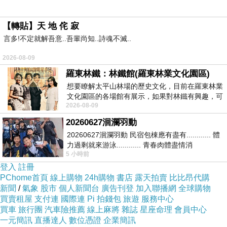
供) 1 / 30 麗台運動報 2014年7月3日週四 台北標
【轉貼】天 地 侘 寂
準時間下午8時30分 Share to Facebook Share
言多!不定就解吾意..吾輩尚知..詩魂不滅..
to Twitter Share to Pinterest Close Previous
2026-08-09
imageNext image Description Toggle View
羅東林鐵：林鐵館(羅東林業文化園區)
View View View View View View View View
想要瞭解太平山林場的歷史文化，目前在羅東林業
View View View View View View View View
文化園區的各場館有展示，如果對林鐵有興趣，可
View View View View View View View View
2026-08-09
以到林鐵館。 這裡展示從山下
View View View View View 1 - 25 / 30 楊家維簽
20260627洄瀾羽動
約金300萬加盟獅子軍。(統一獅提供) 1 / 30 麗台
20260627洄瀾羽動 民宿包棟應有盡有............ 體
力過剩就來游泳............ 青春肉體盡情消
運動報 2014年7月3日週四 台北標準時間下午8
5 小時前
磨............ 晚餐不必
時30分 Share to Facebook Share to Twitter
登入
註冊
PChome首頁
線上購物
24h購物
書店
露天拍賣
比比昂代購
Share to Pinterest Close Previous imageNext
新聞
/
氣象
股市
個人新聞台
廣告刊登
加入聯播網
全球購物
image
買賣租屋
支付連
國際連
Pi 拍錢包
旅遊
服務中心
買車
旅行團
汽車險推薦
線上麻將
雜誌
星座命理
會員中心
一元簡訊
直播達人
數位憑證
企業簡訊
新聞來源https://tw.news.yahoo.com/中職強勢回