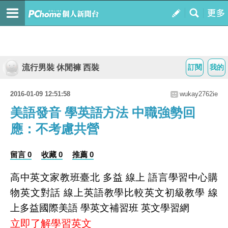
流行男裝 休閒褲 西裝
訂閱
我的
2016-01-09 12:51:58
wukay2762ie
美語發音 學英語方法 中職強勢回
應：不考慮共營
留言 0
收藏 0
推薦 0
高中英文家教班臺北 多益 線上 語言學習中心購
物英文對話 線上英語教學比較英文初級教學 線
上多益國際美語 學英文補習班 英文學習網
立即了解學習英文