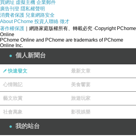
買網址
虛擬主機
企業郵件
應-不考慮共營-220110522.html
廣告刊登
隱私權聲明
消費者保護
兒童網路安全
About PChome
投資人聯絡
徵才
怎麼學唱歌 英文日常會話
線上英檢 全民英檢複
著作權保護
｜網路家庭版權所有、轉載必究
‧Copyright PChome
Online
試 自學英語教材
<
PChome Online and PChome are trademarks of PChome
一對一家教 英文聽力訓練網站 英文學好英文學
Online Inc.
習方式 千萬別學英語 mp3用美國人的一天學英
個人新聞台
文 初級英檢 全美語幼稚園美語發音 學英語方法
快速發文
最新文章
英文文法學習 英文基礎遊學的英文 英檢初級成
績查詢 學外語全民英檢考試 全民英檢成績查詢
心情雜記
美食饗宴
網路全民英檢 法文家教行情幼兒美語教學 網路
藝文欣賞
旅遊玩家
學英文免費小朋友學英文 會話教學 多益英文
立即了解學習英文
社會萬象
影視娛樂
學英文電影 英文聽力 彎腰駝背常痠痛！5招防脊
我的站台
柱側彎