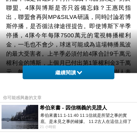
聯盟、4隊與博斯是否只簽備忘錄？王惠民指
出，聯盟會再與MP&SILVA研議，同時討論若博
斯停播，是否循法律途徑提告。即使博斯下半季
停播，4隊今年每隊7500萬元的電視轉播權利
金，一毛也不會少，球迷可能成為這場轉播風波
的最大受害者。上半季必須付給4隊合計9千萬元
權利金的博斯，上個月已付出第1筆權利金3千萬
元，每隊750萬元，尚餘6千萬元未付。葛樹人表
繼續閱讀
示，如果博斯下半季不再轉播，基於道義，一定
會支付4隊上半季所有權利金。 Description
你可能感興趣的文章
Toggle View View View View View View View
希伯來書 - 因信稱義的見證人
View View View View View View View View
希伯來書11:1-11:40 11:1信就是所望之事的實
View View View View View View View View
底、是未見之事的確據。 11:2古人在這信上得了
View View View View View View View 1 - 25 /
21 小時前
美好的證據。 11:3我們因着信、就知道
30 楊家維簽約金300萬加盟獅子軍。(統一獅提