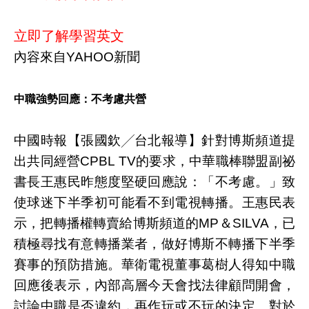
立即了解學習英文
內容來自YAHOO新聞
中職強勢回應：不考慮共營
中國時報【張國欽╱台北報導】針對博斯頻道提
出共同經營CPBL TV的要求，中華職棒聯盟副祕
書長王惠民昨態度堅硬回應說：「不考慮。」致
使球迷下半季初可能看不到電視轉播。王惠民表
示，把轉播權轉賣給博斯頻道的MP＆SILVA，已
積極尋找有意轉播業者，做好博斯不轉播下半季
賽事的預防措施。華衛電視董事葛樹人得知中職
回應後表示，內部高層今天會找法律顧問開會，
討論中職是否違約，再作玩或不玩的決定。對於