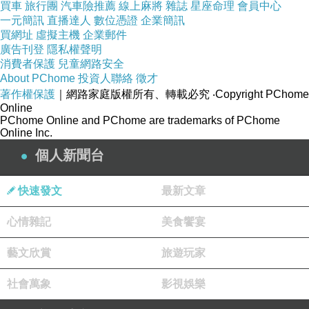
買車
旅行團
汽車險推薦
線上麻將
雜誌
星座命理
會員中心
一元簡訊
直播達人
數位憑證
企業簡訊
買網址
虛擬主機
企業郵件
廣告刊登
隱私權聲明
消費者保護
兒童網路安全
About PChome
投資人聯絡
徵才
著作權保護
｜網路家庭版權所有、轉載必究
‧Copyright PChome
Online
PChome Online and PChome are trademarks of PChome
Online Inc.
個人新聞台
快速發文
最新文章
心情雜記
美食饗宴
藝文欣賞
旅遊玩家
社會萬象
影視娛樂