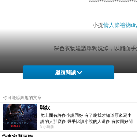
**********************
小提
情人節禮物di
深色衣物建議單獨洗滌，以翻面手洗
繼續閱讀
材質彈
色
配
性
系
件
你可能感興趣的文章
主
騎奴
脆上面有許多小說同好 有了脆我才知道原來寫小
布:80?
說的人那麼多 幾乎比讀小說的人還多 有位同好問
3 小時前
了一個問題 她說為什麼高中文學獎的
酯纖維