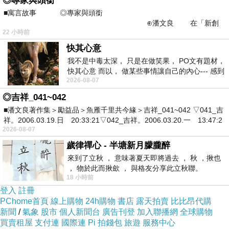
◎專家與頭銜
+20?，
■寓言故事 ◎專家與頭銜
⊕潘文良 在「新創
有彈性
22 小時前
之谷」裡——
快其心意
2
我不是中毒太深， 只是在做笑果， PO文有題材，
無
快其心意 而以， 做某些事情讓自己的內心--- 感到
色
2026-08-07
愉快。
配
◎吉祥_041~042
布:80?
■潘文良著作集＞勵益品＞魚雁千里共今緣＞吉祥_041~042 ▽041_吉
祥。2006.03.19.日 20:33:21▽042_吉祥。2006.03.20.一 13:47:2
性纖維
2026-08-07
+20?酯
歲律禪心 - 半塘新月朦朧醉
來到了立秋 ， 意味著夏天即將過去 ， 秋 ，揪也
纖維，
， 物於此而揪歛 ， 與格友分享此立秋聯。
18 小時前
有彈性
登入
註冊
PChome首頁
線上購物
24h購物
書店
露天拍賣
比比昂代購
新聞
/
氣象
股市
個人新聞台
廣告刊登
加入聯播網
全球購物
買賣租屋
支付連
國際連
Pi 拍錢包
旅遊
服務中心