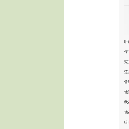
听
停
究
还
曾
他
我
他
哈