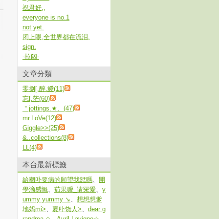
祝君好,,
everyone is no.1
not yet.
闭上眼,全世界都在流泪.
sign.
-拉阔-
文章分類
零捌[.醉.鱫(11)
忘[.茫(60)
＂jottings.★、(47)
mr.LoVe(12)
Giggle>>(25)
&..collections(8)
LL(4)
本台最新標籤
給嗰卟要病的願望我恏嗎
、
開
學滴感慨
、
茹果嗳_请罙愛
、
y
ummy yummy ↘
、
想想想爹
地妈mi>
、
夏卟饶人>
、
dear g
randma ◇
、
Avril Lavigne☆
、