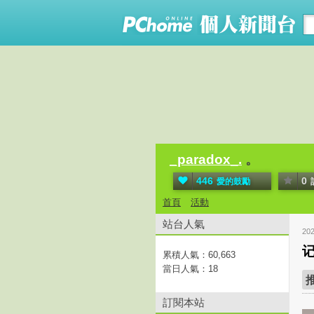
_paradox_.
。
446
0
愛的鼓勵
首頁
活動
站台人氣
20
记
累積人氣：
60,663
當日人氣：
18
訂閱本站