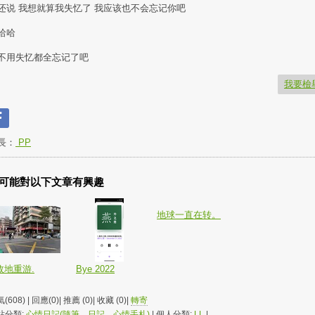
还说 我想就算我失忆了 我应该也不会忘记你吧
哈哈
不用失忆都全忘记了吧
我要檢
長：
PP
可能對以下文章有興趣
地球一直在转。
故地重游.
Bye 2022
(608) | 回應(0)| 推薦 (
0
)| 收藏 (
0
)|
轉寄
站分類:
心情日記(隨筆、日記、心情手札)
| 個人分類:
LL
|