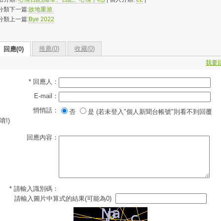
分類下一篇:
故地重游.
分類上一篇:
Bye 2022
推薦(
0
)
收藏(
0
)
回應(0)
我要
* 回應人：
E-mail：
悄悄話：
否
是 (若未登入"個人新聞台帳號"則看不到回覆
唷!)
回應內容：
* 請輸入識別碼：
請輸入圖片中算式的結果(可能為0)