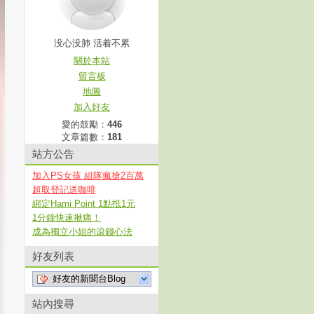
没心没肺 活着不累
關於本站
留言板
地圖
加入好友
愛的鼓勵：
446
文章篇數：
181
站方公告
加入PS女孩 組隊瘋搶2百萬
超取登記送咖啡
綁定Hami Point 1點抵1元
1分鐘快速揪痛！
成為獨立小姐的滾錢心法
好友列表
好友的新聞台Blog
站內搜尋