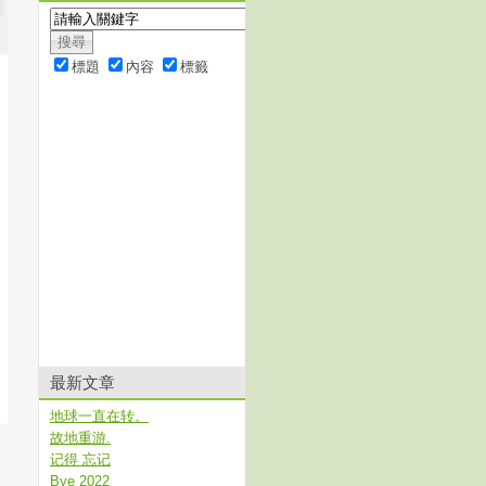
標題
內容
標籤
最新文章
地球一直在转。
故地重游.
记得 忘记
Bye 2022