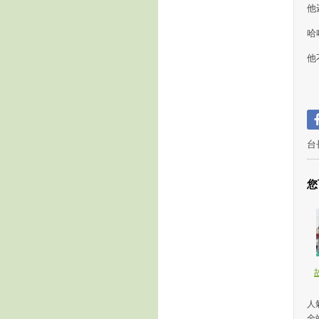
他
哈
他
台
您
人氣
全