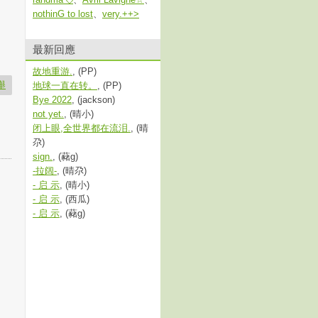
nothinG to lost
、
very.++>
最新回應
故地重游.
, (PP)
舉
地球一直在转。
, (PP)
Bye 2022
, (jackson)
not yet.
, (晴小)
闭上眼,全世界都在流泪.
, (晴
尕)
sign.
, (藸ɡ)
-拉阔-
, (晴尕)
- 启 示
, (晴小)
- 启 示
, (西瓜)
- 启 示
, (藸ɡ)