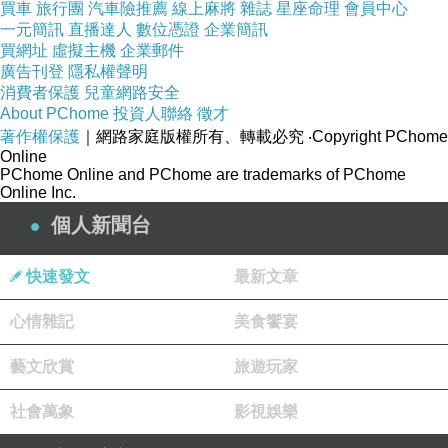
買車
旅行團
汽車險推薦
線上麻將
雜誌
星座命理
會員中心
要前來朝聖；「蘭潭」還有全台最大的常設型水
一元簡訊
直播達人
數位憑證
企業簡訊
買網址
舞展演。除此之外，嘉義市在地特色小吃一定不
虛擬主機
企業郵件
廣告刊登
隱私權聲明
能錯過，有知名影音平台Netflix介紹的臺灣小吃-
消費者保護
兒童網路安全
火雞肉飯、豆花及砂鍋魚頭，還有各式手作咖啡
About PChome
投資人聯絡
徵才
著作權保護
｜網路家庭版權所有、轉載必究
‧Copyright PChome
及伴手禮，這麼好吃又好玩，新年走春您怎麼可
Online
以不來嘉義市。
PChome Online and PChome are trademarks of PChome
Online Inc.
「
Zoom In嘉義FB
」
個人新聞台
https://www.facebook.com/262182150900639/photos/81064973605387
/
5
快速發文
最新文章
心情雜記
美食饗宴
【
嘉義市政府
】
https://www.chiayi.gov.tw/
藝文欣賞
旅遊玩家
社會萬象
影視娛樂
【
嘉義市政府觀光新聞處
】
https://ti.chiayi.gov.tw/