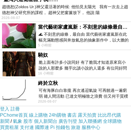
趙德恕(Zoldos Ur.)神父還活著的時候: 他怕見太陽光 我有一次去上趙
德恕神父研究所的課程， 趙神父把窗簾放下， 他說:陽
2026-08-07
當代藝術家盧嵐新：不刻意的線條最自由，讓色彩流動、筆觸自己說話
🌊 不刻意的線條，最自由 當代藝術家盧嵐新在此
幅充滿動態感與奔放氣息的抽象新作中，以大膽的
嘉義市是深具歷史淵源及人文薈萃，除了是管
5 小時前
藍色顏料在白色畫布上揮灑、壓印與流淌
樂之都，也厚植文化古城的城市意象，市區內
騎奴
「城隍廟」、「仁武宮」都是文化古蹟，飽含豐
脆上面有許多小說同好 有了脆我才知道原來寫小
富人文故事。過去阿里山的林業文化，也在嘉義
說的人那麼多 幾乎比讀小說的人還多 有位同好問
16 小時前
了一個問題 她說為什麼高中文學獎的
市四處留下足跡，曾為日本時代營林事業官方宿
終於立秋
舍的「檜意森活村」，現在是嘉義市最熱門的觀
可有海豚白白靠攏 再次遙迢氣旋 可再饒過一遍窮
光景點之一；若想知道當年嘉義木材之都的繁華
弱 雖人間活動 已達文明極致之浪費 但又何干質樸
景象，一定要來「嘉義製材所」走一趟；藝術家
2026-08-07
者 只能白白陪葬
登入
註冊
王文志老師的作品「森林之歌」，是大人放鬆、
PChome首頁
線上購物
24h購物
書店
露天拍賣
比比昂代購
小朋友放電的好去處；世界唯一原地保存的賓夕
新聞
/
氣象
股市
個人新聞台
廣告刊登
加入聯播網
全球購物
買賣租屋
支付連
國際連
Pi 拍錢包
旅遊
服務中心
凡尼亞式監獄建築「嘉義舊監獄」，建築迷一定