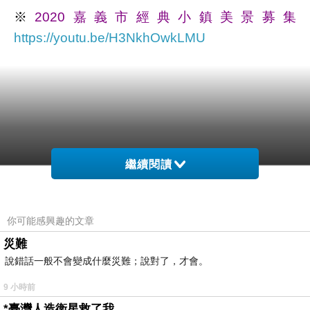
※
2020嘉義市經典小鎮美景募集
https://youtu.be/H3NkhOwkLMU
繼續閱讀
你可能感興趣的文章
災難
說錯話一般不會變成什麼災難；說對了，才會。
9 小時前
*臺灣人造衛星救了我……