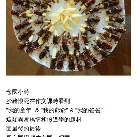
念國小時
沙豬恨死在作文課時看到
"我的童年" & "我的爺爺" & "我的爸爸"...
這類異常矯情和假道學的題材
因最後的最後