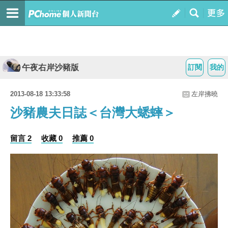
午夜右岸沙豬版
訂閱
我的
2013-08-18 13:33:58
左岸拂曉
沙豬農夫日誌＜台灣大蟋蟀＞
留言 2
收藏 0
推薦 0