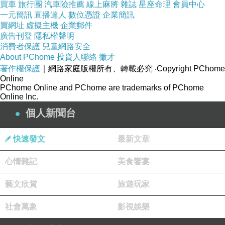
買車
旅行團
汽車險推薦
線上麻將
雜誌
星座命理
會員中心
一元簡訊
直播達人
數位憑證
企業簡訊
買網址
虛擬主機
企業郵件
廣告刊登
隱私權聲明
消費者保護
兒童網路安全
About PChome
投資人聯絡
徵才
著作權保護
｜網路家庭版權所有、轉載必究
‧Copyright PChome
Online
PChome Online and PChome are trademarks of PChome
Online Inc.
個人新聞台
快速發文
最新文章
心情雜記
美食饗宴
藝文欣賞
旅遊玩家
社會萬象
影視娛樂