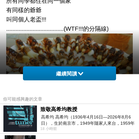
所有同學都住在同一個家
有同樣的爺爺
叫同個人老盃!!!
.....................................(WTF!!!的分隔線)
繼續閱讀
你可能感興趣的文章
致敬高希均教授
高希均 高希均（1936年4月16日—2026年8月6
日），生於南京市，1949年隨家人來台，1959年
18 小時前
赴美深造並取得經濟發展博士學位。曾任