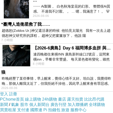
…
⋯⋯ Ai製圖 。 白色秋海棠花的幻形。 整體很Ai質
感。 不過我不討厭。 。 ... 嗯，我滿意了！ 。 🐻
2026-08-06
昨中
*臺灣人造衛星救了我……
趙德恕(Zoldos Ur.)神父還活著的時候: 他怕見太陽光 我有一次去上趙
德恕神父研究所的課程， 趙神父把窗簾放下， 他說:陽
沙豬現在的家在荒郊野外
7 小時前
住屋旁種了一排烏桕樹
【2026-6廣島】Day 6 福岡博多血拼 與機場接送少年司機深夜對談
樹下種了蔓花生來當草皮
連四晚都住東橫INN 廣島新幹線口2號店，這間東
橫inn，早餐非常豐盛。 每天菜色都有變化，雖然
因堅持有機且低毒的生活環境
8 小時前
看到工作人員拿出料理包加熱，但
(OS. : 活在21世紀的今天絕不可能無毒呀!)
狼
便吸引了一堆昆蟲聚集生活
昨晚經歷了某些事情，早上醒來，覺得心情不太好。坦白說，我覺得昨
晚，那個人離我太近了，但我拒絕不掉他，因此早上醒來會有罪惡感。
台灣大蟋蟀吃蔓花生的地下莖
2026-08-06
每隻都長得非常壯碩
登入
註冊
PChome首頁
線上購物
24h購物
書店
露天拍賣
比比昂代購
也因台灣大蟋蟀狂吃蔓花生地下莖的結果
新聞
/
氣象
股市
個人新聞台
廣告刊登
加入聯播網
全球購物
所以樹下的植披變得日漸稀疏...
買賣租屋
支付連
國際連
Pi 拍錢包
旅遊
服務中心