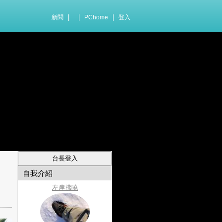
|
|
|
新聞
PChome
登入
自我介紹
左岸拂曉