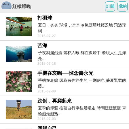
紅樓歸晚
訂閱
我的
打羽球
夏日，炎炎 球場，涼涼 冷氣讓羽球輕盈地 飛過球
網 ...
2015-07-27
苦海
子夜斟滿烈酒 幾杯入喉 醉在孤燈中 發現人生是海
是...
2015-07-18
手機在哀鳴──悼念壽永兄
手機在哀鳴 因為有你往生的 一則信息 盛夏緊繫的
藤...
2015-07-09
跌倒，再爬起來
夏季的蟬聲 推著自行車往晨曦走 時間緩緩流逝 車
輪越走越熟...
2015-07-03
回歸自己