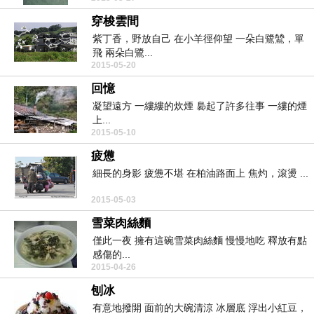
穿梭雲間
紫丁香，野放自己 在小羊徑仰望 一朵白鷺鷥，單
飛 兩朵白鷺...
2015-05-20
回憶
凝望遠方 一縷縷的炊煙 裊起了許多往事 一縷的煙
上...
2015-05-10
疲憊
細長的身影 疲憊不堪 在柏油路面上 焦灼，滾燙 ...
2015-05-03
雪菜肉絲麵
僅此一夜 擁有這碗雪菜肉絲麵 慢慢地吃 釋放有點
感傷的...
2015-04-26
刨冰
有意地撥開 面前的大碗清涼 冰層底 浮出小紅豆，