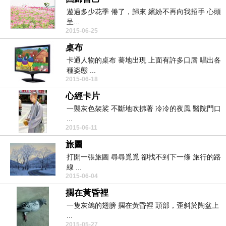
遊過多少花季 倦了，歸來 繽紛不再向我招手 心頭
呈...
2015-06-25
桌布
卡通人物的桌布 驀地出現 上面有許多口唇 唱出各
種姿態 ...
2015-06-18
心經卡片
一襲灰色袈裟 不斷地吹拂著 冷冷的夜風 醫院門口
...
2015-06-11
旅圖
打開一張旅圖 尋尋覓覓 卻找不到下一條 旅行的路
線 ...
2015-06-04
擱在黃昏裡
一隻灰鴿的翅膀 擱在黃昏裡 頭部，歪斜於陶盆上
...
2015-05-27