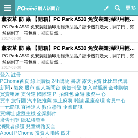
林裕宸的部落格
訂閱
我的
薰衣草 防 蟲 【開箱】PC Park A530 免安裝隨插即用輕薄型晶片讀卡機@E@@E@
PC Park A530 免安裝隨插即用輕薄型晶片讀卡機前幾天，開了門，突
然踢到了一箱包裹，裡面居然...
2017-03-30
薰衣草 防 蟲 【開箱】PC Park A530 免安裝隨插即用輕薄型晶片讀卡機
PC Park A530 免安裝隨插即用輕薄型晶片讀卡機前幾天，開了門，突
然踢到了一箱包裹，裡面居然...
2017-03-30
登入
註冊
PChome首頁
線上購物
24h購物
書店
露天拍賣
比比昂代購
新聞
/
氣象
股市
個人新聞台
廣告刊登
加入聯播網
全球購物
買賣租屋
支付連
國際連
Pi 拍錢包
旅遊
服務中心
買車
旅行團
汽車險推薦
線上麻將
雜誌
星座命理
會員中心
一元簡訊
直播達人
數位憑證
企業簡訊
買網址
虛擬主機
企業郵件
廣告刊登
隱私權聲明
消費者保護
兒童網路安全
About PChome
投資人聯絡
徵才