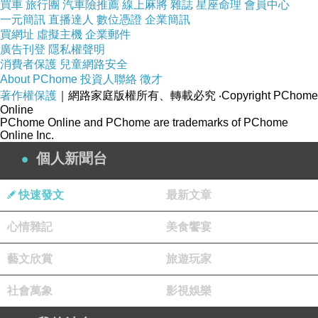
買車
旅行團
汽車險推薦
線上麻將
雜誌
星座命理
會員中心
一元簡訊
直播達人
數位憑證
企業簡訊
買網址
虛擬主機
企業郵件
廣告刊登
隱私權聲明
消費者保護
兒童網路安全
About PChome
投資人聯絡
徵才
著作權保護
｜網路家庭版權所有、轉載必究
‧Copyright PChome
Online
PChome Online and PChome are trademarks of PChome
Online Inc.
個人新聞台
快速發文
最新文章
心情雜記
美食饗宴
藝文欣賞
旅遊玩家
社會萬象
影視娛樂