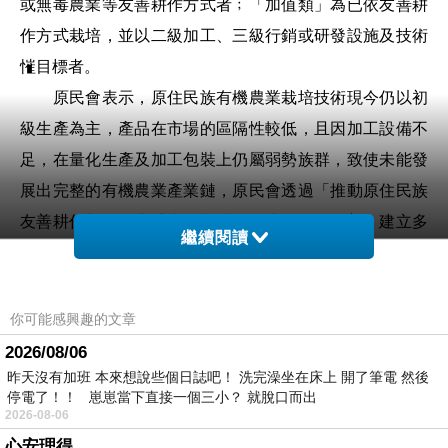
或無毒農業等友善耕作方式者﹔「加值類」為已依友善耕
作方式栽培，並以二級加工、三級行銷或研發設施及技術
慛目標者。
原民會表示，原住民族有機農業栽培技術現今仍以初
級生產為主，產品在市場的區隔性較低，且因加工設備不
足，在量化生產及加工包裝上仍屬弱勢族群，致使未能發
展出完整的有機農業產業鏈，原民會透過「推動原住民族
友善耕作加值推廣計畫」協助原鄉生產設備改善、建立多
繼續閱讀
元行銷通路及完善原住民族地區有機農業專業人才缺口。
106年度「推動原住民族友善耕作加值推廣計畫」已
開始受理申請，受理期限至106年3月3日，相關資訊及公
你可能感興趣的文章
告計畫請至本會網站(
http://www.apc.gov.tw
)查看，期許更
2026/08/06
多原住民族地區有意願投入有機農業者，能多多申請一同
昨天沒有加班 本來想說些個日誌吧！ 洗完澡坐在床上 開了筆電 然後
停電了！！ 崽崽當下直接一個三小？ 就脫口而出
投入有機農業的行列。
2026-08-06
~計畫聯絡人~ 原住民族委員會：吳禕暄/02-8995-3254
心安理得