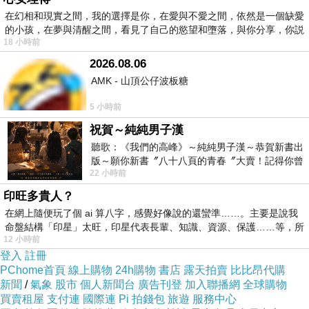
發布日期：106年2月10日
在幻相和現實之間，我的選擇是你，在愛與不愛之間，依然是一個缺愛
的小孩，在夢與清醒之間，看見了自己的慾望和墮落，與你分享，你説
18 小時前
2026.08.06
AMK - 山頂公仔波板糖
5 小時前
祝賀～純純男子漢
聽歌：《我們的高峰》～純純男子漢～恭賀新書出
版～願你新書〞八十八頁的青春〞大賣！記得你曾
22 小時前
經在我的版留言…「好讚的圖^^感覺大家
印旺多貴人？
在網上隨便玩了個 ai 算八字，感覺好像說的還蠻準……。主要是說我
命盤結構「印星」太旺，印星代表長輩、知識、資源、保護……等，所
12 小時前
登入
註冊
PChome首頁
線上購物
24h購物
書店
露天拍賣
比比昂代購
新聞
/
氣象
股市
個人新聞台
廣告刊登
加入聯播網
全球購物
買賣租屋
支付連
國際連
Pi 拍錢包
旅遊
服務中心