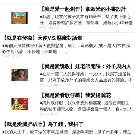
【就是愛一起創作】拿歐米的小書設計
●我說，現在的孩子實在有夠辛苦。除了要上學之
外，還得學習許多才藝。當然啦，娃若我小時候也
2008-02-21
學過作文、書...
【就是在發瘋】天使V.S.惡魔對話集
●每個人身體裡都住著天使與惡魔，最近，這兩個人(或不是人)常在我
心中對話著，不停地、不斷地……。 ...
2007-12-12
【就是愛說教】娃老師開課：外子與內人
●在前一篇〈人品與專業〉一文中，我寫了漫漫長
篇，只為了駁斥外子的專業比人品重要的謬論。不
2007-11-06
料外子閱畢後...
【就是愛看歌仔戲】我愛楊麗花
●講到歌仔戲，我只會想到楊麗花─這個台灣戲曲
界的藝術國寶人物。會這樣喜愛一個人，自小到大
2007-10-29
到老，她絕對...
【就是愛減肥趴吐】為了錢，我拼了
●我的人生中，最常做的事就是減肥！減肥啊減肥，減了卅多年，總是