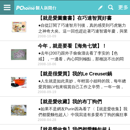
思娃若的秘密日記
訂閱
我的
【就是愛圖畫書】在巧連智買好書
●自從訂閱了巧連智月刊後，真的感受到巧虎魅力
之神奇大矣。這一回也趕赴著巧連智週年慶，與業
2008-10-09
務詳談後，她...
今年，就是要看【海角七號】！
●去年(2007)跟外子偷偷溜去看了李安的【色
戒】，一邊看，內心悶到極點，那種說不出的悶
2008-10-06
感，讓我靜靜...
【就是很愛買】我的Le Creuset鍋
●人生就是如此美妙，年輕當小姐時的我，每年總
愛買個LV包來犒賞自己工作之辛勞，一年一個，
2008-09-19
就算是小小的...
【就是愛收藏】我的布丁狗們
●如果不是網友Purin因為看了〈【就是愛收集】我
們都愛麵包超人〉中我寫道有多愛布丁狗的瘋狂事
2008-04-28
蹟，我...
【就是愛收集】我們都愛麵包超人