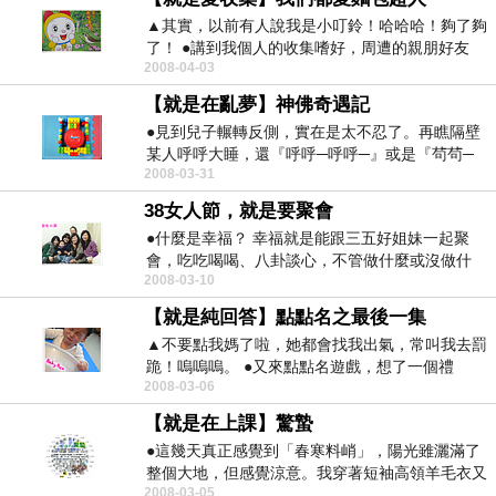
▲其實，以前有人說我是小叮鈴！哈哈哈！夠了夠
了！ ●講到我個人的收集嗜好，周遭的親朋好友
2008-04-03
可...
【就是在亂夢】神佛奇遇記
●見到兒子輾轉反側，實在是太不忍了。再瞧隔壁
某人呼呼大睡，還『呼呼─呼呼─』或是『茍茍─
2008-03-31
茍茍─』，真...
38女人節，就是要聚會
●什麼是幸福？ 幸福就是能跟三五好姐妹一起聚
會，吃吃喝喝、八卦談心，不管做什麼或沒做什
2008-03-10
麼，都很...
【就是純回答】點點名之最後一集
▲不要點我媽了啦，她都會找我出氣，常叫我去罰
跪！嗚嗚嗚。 ●又來點點名遊戲，想了一個禮
2008-03-06
拜，...
【就是在上課】驚蟄
●這幾天真正感覺到「春寒料峭」，陽光雖灑滿了
整個大地，但感覺涼意。我穿著短袖高領羊毛衣又
2008-03-05
涼又熱地！望...