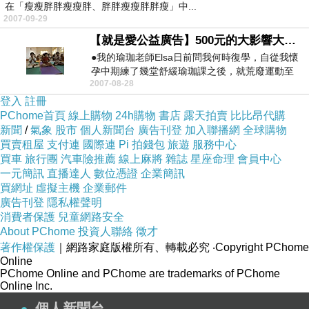
在「瘦瘦胖胖瘦瘦胖、胖胖瘦瘦胖胖瘦」中...
2007-09-29
【就是愛公益廣告】500元的大影響大力量
●我的瑜珈老師Elsa日前問我何時復學，自從我懷
孕中期練了幾堂舒緩瑜珈課之後，就荒廢運動至
2007-08-28
今，已逾八...
登入
註冊
PChome首頁
線上購物
24h購物
書店
露天拍賣
比比昂代購
新聞
/
氣象
股市
個人新聞台
廣告刊登
加入聯播網
全球購物
買賣租屋
支付連
國際連
Pi 拍錢包
旅遊
服務中心
買車
旅行團
汽車險推薦
線上麻將
雜誌
星座命理
會員中心
一元簡訊
直播達人
數位憑證
企業簡訊
買網址
虛擬主機
企業郵件
廣告刊登
隱私權聲明
消費者保護
兒童網路安全
About PChome
投資人聯絡
徵才
著作權保護
｜網路家庭版權所有、轉載必究
‧Copyright PChome
Online
PChome Online and PChome are trademarks of PChome
Online Inc.
個人新聞台