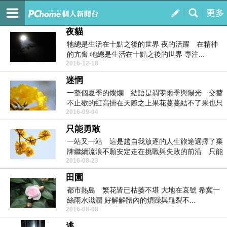
夢迴詩路
訂閱
我的
夜貓
牠總是生活在十點之後的世界 夜的活躍 在精神
的亢奮 牠總是生活在十點之後的世界 專注...
2016-12-18
迷惘
一整個夏季的燦爛 結語是凋零雨季與陽光 交替
不止歇的虹高掛在天際之上果花蔓蔓結不了果也只
2016-09-04
能枯黃凋...
只能勇敢
一站又一站 這是趟自我放逐的人生旅途選擇了棄
牌繼續流浪不願安定走在挑戰與失敗的前沿 只能
2016-08-23
勇敢一戰...
田園
都市熱島 繁花皆已枯萎不堪 大地在哀號 希冀一
絲雨水滋潤 好解解體內的煩躁與龜裂不...
2016-08-08
逃