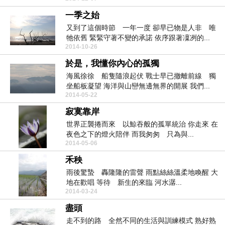
一季之始
又到了這個時節 一年一度 卻早已物是人非 唯
牠依舊 緊緊守著不變的承諾 依序跟著凜冽的...
2014-10-26
於是，我懂你內心的孤獨
海風徐徐 船隻隨浪起伏 戰士早已撤離前線 獨
坐船板凝望 海洋與山巒無邊無界的開展 我們...
2014-05-22
寂寞靠岸
世界正襲捲而來 以鯨吞般的孤單統治 你走來 在
夜色之下的燈火陪伴 而我匆匆 只為與...
2014-05-06
禾秧
雨後驚蟄 轟隆隆的雷聲 雨點絲絲溫柔地喚醒 大
地在歡唱 等待 新生的來臨 河水潺...
2014-03-24
盡頭
走不到的路 全然不同的生活與訓練模式 熟好熟