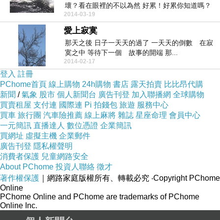
壞？看在眼裡的不以為然 好累！好累你知道嗎？
2014-03-19
...
愛上寂寞
那天之後 日子一天天的過了 一天天的倒數 在寂
寞之中 等待下一個 故事的開端 那...
2014-02-17
登入
註冊
PChome首頁
線上購物
24h購物
書店
露天拍賣
比比昂代購
新聞
/
氣象
股市
個人新聞台
廣告刊登
加入聯播網
全球購物
買賣租屋
支付連
國際連
Pi 拍錢包
旅遊
服務中心
買車
旅行團
汽車險推薦
線上麻將
雜誌
星座命理
會員中心
一元簡訊
直播達人
數位憑證
企業簡訊
買網址
虛擬主機
企業郵件
廣告刊登
隱私權聲明
消費者保護
兒童網路安全
About PChome
投資人聯絡
徵才
著作權保護
｜網路家庭版權所有、轉載必究
‧Copyright PChome
Online
PChome Online and PChome are trademarks of PChome
Online Inc.