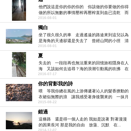
他們說這是你的你的你的 你該做的你要做的你得
做的所以無數的事情壓榨再壓榨直到血已流乾 而
2016-08-01
肉與骨成...
獨白
坐了很久很久的車 走過遙遠的路途來到這兒以為
是海角的天邊卻還是失去了 曾經山間的小徑 清
2016-08-01
幽的環境...
夏
失去的 一段段再也無法重來的回憶旅程隱身在人
海 又該如何去追尋？海的浪潮引動風的吹拂 在
2016-07-17
溽暑的夏襲上...
你的背影我的詩
喂 等我你總在風的上游傳遞著沁人的髮香撩動的
衣裙似無際的浪 讓我感受著身後襲來的 一抹月
2015-08-22
光嘿 你猜？...
錯過
這條路 還是得一個人走的 我如是說著 對著漫漫
的因果長河 那是我的自由 放蕩、沉默 在...
2014-12-07