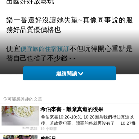
出國好好放鬆玩
樂一
番還好沒讓她失望~真像同事說的服
務好品質優價格也
便宜
不但玩得開心重點是
便宜旅館住宿預訂
替自己也省了不少錢~~
繼續閱讀
還在苦惱不知道出遊想預訂房間哪裡預定
價格優惠又方便
飯店便宜訂房
你可能感興趣的文章
的
嗎?快來看看唷~~
希伯來書 - 離棄真道的後果
希伯來書10:26-10:31 10:26因為我們得知真道以
後、若故意犯罪、贖罪的祭就再沒有了． 10:27惟
而且聽說這邊是可以全世界訂房
19 小時前
有戰懼等候審判和那燒滅眾敵人的烈火