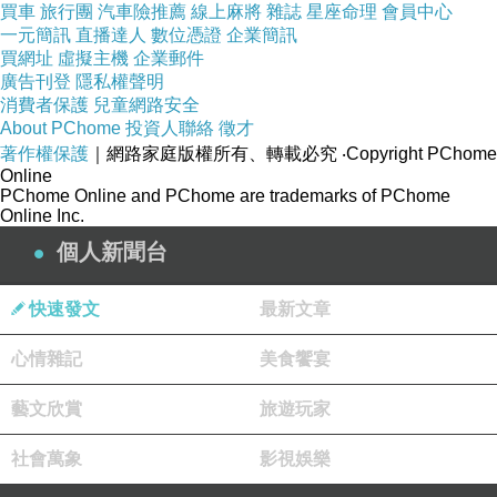
買車
旅行團
汽車險推薦
線上麻將
雜誌
星座命理
會員中心
一元簡訊
直播達人
數位憑證
企業簡訊
↓↓↓限量特優價格按鈕↓↓↓
買網址
虛擬主機
企業郵件
廣告刊登
隱私權聲明
消費者保護
兒童網路安全
About PChome
投資人聯絡
徵才
著作權保護
｜網路家庭版權所有、轉載必究
‧Copyright PChome
Online
PChome Online and PChome are trademarks of PChome
Online Inc.
個人新聞台
快速發文
最新文章
心情雜記
美食饗宴
藝文欣賞
旅遊玩家
社會萬象
影視娛樂