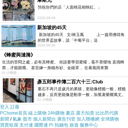
摩斯兄
也太方便了吧！！不用在那邊找翻譯啦ＱＱ
預祝你們的店「人面桃花相映紅。」
2026-08-06
亞米亞小町飯店 - 京都 的介紹在下面
新加坡的45天
新加坡的45天 文/林玉鳳 上一篇用佛得角
如果有興趣到這附近玩
預訂飯店限時優惠
的，不
的世界盃故事，談「中葡平台」這
2026-08-06
妨可以看看喔！
《蜂蜜與漣漪》
生活的苦悶之處，必有其蜂蜜。 你說要學習蜜獾，毫不畏懼地 直搗蜂
以下是 亞米亞小町飯店 - 京都 的介紹 如果也跟
窩，才能親嚐。 甚至練一身鐵布衫、金鐘罩， 在暴風雨來襲
我一樣喜歡不妨看看喔!
10 小時前
彥五郎事件簿二百六十三:Club
PS.若您家裡有0~4歲的小朋友，
重石不再只是歲月的累積，更能像標籤一般，標籤
點我進入索取免
越多，反而更能像是勳章一般，加冕著榮耀萬丈。
費好物
21 小時前
習慣一如縱容，成了再難輕輕放下的罪證
登入
註冊
PChome首頁
線上購物
24h購物
書店
露天拍賣
比比昂代購
PS2.
結緍後漸漸沒有性福感了?性趣全消了嗎?來
新聞
/
氣象
股市
個人新聞台
廣告刊登
加入聯播網
全球購物
這選些性福小物吧~~
買賣租屋
支付連
國際連
Pi 拍錢包
旅遊
服務中心