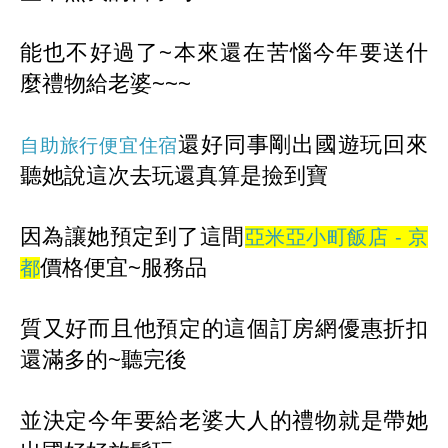
能也不好過了~本來還在苦惱今年要送什
麼禮物給老婆~~~
還好同事剛出國遊玩回來
自助旅行便宜住宿
聽她說這次去玩還真算是撿到寶
因
為讓她預定到了這間
亞米亞小町飯店 - 京
價格便宜~服務品
都
質
又好而且他預定的這個訂房網優惠折扣
還滿多的~聽完後
並
決定今年要給老婆大人的禮物就是帶她