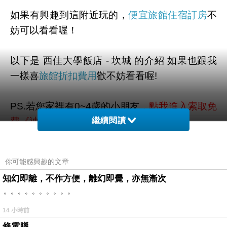
如果有興趣到這附近玩的，
便宜旅館住宿訂房
不
妨可以看看喔！
以下是 西佳大學飯店 - 坎城 的介紹 如果也跟我
一樣喜
旅館折扣費用
歡不妨看看喔!
PS.若您家裡有0~4歲的小朋友，
點我進入索取免
費《迪士尼美語世界試用包》
繼續閱讀
↓↓↓限量特優價格按鈕↓↓↓
你可能感興趣的文章
知幻即離，不作方便，離幻即覺，亦無漸次
。。。。。。。。。。
14 小時前
修電腦