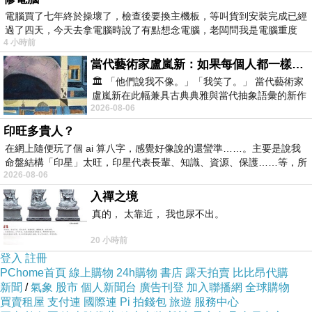
電腦買了七年終於操壞了，檢查後要換主機板，等叫貨到安裝完成已經
過了四天，今天去拿電腦時說了有點想念電腦，老闆問我是電腦重度
4 小時前
當代藝術家盧嵐新：如果每個人都一樣，這世界該有多無聊？
🏛️ 「他們說我不像。」「我笑了。」 當代藝術家
盧嵐新在此幅兼具古典典雅與當代抽象語彙的新作
2026-08-06
中，以沈靜的藍色空間為背景，描繪了
印旺多貴人？
在網上隨便玩了個 ai 算八字，感覺好像說的還蠻準……。主要是說我
命盤結構「印星」太旺，印星代表長輩、知識、資源、保護……等，所
2026-08-06
入禪之境
真的， 太靠近， 我也尿不出。
20 小時前
登入
註冊
PChome首頁
線上購物
24h購物
書店
露天拍賣
比比昂代購
新聞
/
氣象
股市
個人新聞台
廣告刊登
加入聯播網
全球購物
買賣租屋
支付連
國際連
Pi 拍錢包
旅遊
服務中心