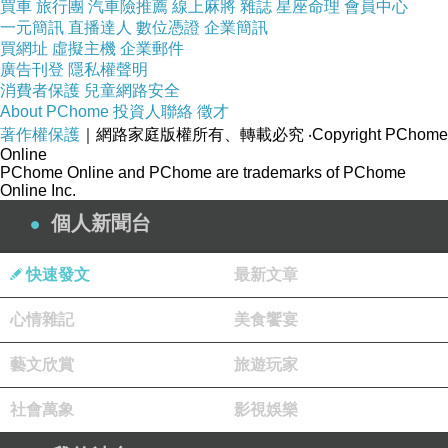
買車
旅行團
汽車險推薦
線上麻將
雜誌
星座命理
會員中心
一元簡訊
直播達人
數位憑證
企業簡訊
買網址
虛擬主機
企業郵件
廣告刊登
隱私權聲明
消費者保護
兒童網路安全
About PChome
投資人聯絡
徵才
著作權保護
｜網路家庭版權所有、轉載必究
‧Copyright PChome
Online
PChome Online and PChome are trademarks of PChome
Online Inc.
個人新聞台
快速發文
最新文章
心情雜記
美食饗宴
藝文欣賞
旅遊玩家
社會萬象
影視娛樂