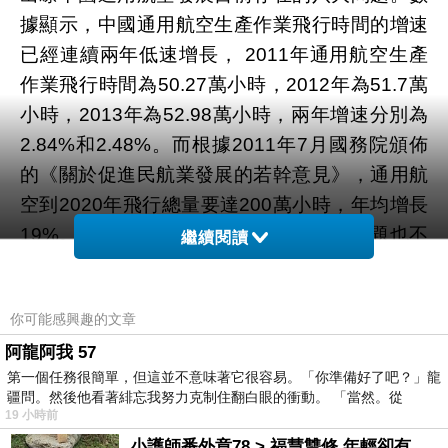
據顯示，中國通用航空生產作業飛行時間的增速
已經連續兩年低速增長， 2011年通用航空生產
作業飛行時間為50.27萬小時，2012年為51.7萬
小時，2013年為52.98萬小時，兩年增速分別為
2.84%和2.48%。而根據2011年7月國務院頒佈
的《關於促進民航業發展的若幹意見》，通用航
空到2020年飛行總量要達200萬小時，年均增長
19%。除瞭發展緩慢，通用航空存在的問題也不
繼續閱讀
少。吳桐水表示，目前中國通用航空發展存在：
產業規模小，發展速度慢；機場數量少，空地保
你可能感興趣的文章
障能力有限；通航制造業發展緩慢，進口航空器
阿龍阿我 57
稅費高；飛行員等專業人才缺口大，市場培養能
第一個任務很簡單，但這並不意味著它很容易。「你準備好了吧？」龍
力弱；管理體制不順，領導協調機構缺失；空域
疆問。然後他看著緋忘我努力克制住翻白眼的衝動。 「當然。從
管理體制與通航發展不匹配；法律、法規及標準
19 小時前
體系不完善；通用航空市場體系滯後等問題。據
小護師番外章78 > 福慧雙修 年輕卻有個老靈魂 ㄑ金剛經〉podcast