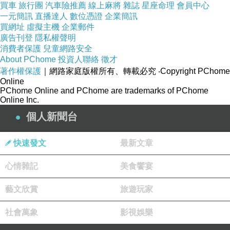
買車
旅行團
汽車險推薦
線上麻將
雜誌
星座命理
會員中心
過5000美元的時候，通用航空產業將進入快速發
一元簡訊
直播達人
數位憑證
企業簡訊
買網址
虛擬主機
企業郵件
展期。陳斌認為，目前，我國人均GDP其實已經
廣告刊登
隱私權聲明
超過瞭6600美元，具備瞭通用航空大發展的經濟
消費者保護
兒童網路安全
About PChome
投資人聯絡
徵才
條件，預計未來低空空域全面開放以後，將會有
著作權保護
｜網路家庭版權所有、轉載必究
‧Copyright PChome
5萬架以上的市場需求。以每架平均2000萬元人
Online
PChome Online and PChome are trademarks of PChome
民幣計算，國內將有價值1萬億元的市場。此
Online Inc.
外，《2013年中國通用航空發展報告》還顯示，
個人新聞台
中國公務航空市場正在蓬勃發展，中國現在一年
購進80-100架、總價值25億-30億美元的公務飛
快速發文
最新文章
機，已成為擁有400多架、價值120多億美元的世
心情雜記
美食饗宴
界上最大的公務飛機市場之一。“在未來20年內中
國的公務航空市場將以平均15%的速度增長，到
藝文欣賞
旅遊玩家
2033年中國大約應該有6000架公務機，這6000
社會萬象
影視娛樂
架公務機的價值是1萬億元人民幣，年直接花費