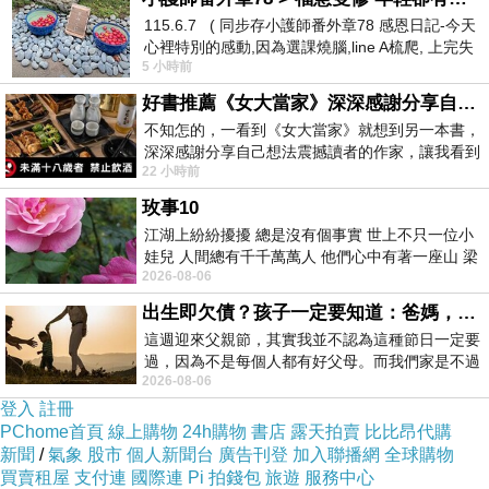
115.6.7 ( 同步存小護師番外章78 感恩日記-今天
介紹，雖然我國通用航空從業人員超過瞭1.1萬
心裡特別的感動,因為選課燒腦,line A梳爬, 上完失
人，但相比之下，美國的通用航空相關人員達到
5 小時前
智課的她,特來傾
瞭120萬人，其中光飛行員就達到瞭63萬人，巨
好書推薦《女大當家》深深感謝分享自己想法震撼讀者的作家，讓我看到不同樣貌的家庭！
大的數字差距凸顯出瞭我國通用航空人才嚴重匱
不知怎的，一看到《女大當家》就想到另一本書，
深深感謝分享自己想法震撼讀者的作家，讓我看到
乏。根據《2013年中國通用航空發展報告》，到
22 小時前
不同樣貌的家庭！ 《女大
去年底，我國通用航空飛機的架數為1654架，每
玫事10
萬人擁有0.013架，是全世界平均水平的2.1%，
江湖上紛紛擾擾 總是沒有個事實 世上不只一位小
不足美國的1%，僅為巴西的8%。上海宜航通用
娃兒 人間總有千千萬萬人 他們心中有著一座山 梁
2026-08-06
山佛山泰華衡恆嵩 一山之高
航空有限公司總裁辦公室助理陳斌也認為，我國
出生即欠債？孩子一定要知道：爸媽，其實我不欠你們
通用航空飛行員數量增長相對滯後，截至2013
這週迎來父親節，其實我並不認為這種節日一定要
年，全國通用航空公司從業中國籍飛行員隻有
過，因為不是每個人都有好父母。而我們家是不過
2026-08-06
節的，平時也沒什麼儀式感，生活趨近冷
1655名。預計未來三年，通用航空飛行員需求量
登入
註冊
將超過6000人，未來十年通用航空飛行員需求量
PChome首頁
線上購物
24h購物
書店
露天拍賣
比比昂代購
將達到1.5萬人，目前國內通用航空每年培養人數
新聞
/
氣象
股市
個人新聞台
廣告刊登
加入聯播網
全球購物
買賣租屋
支付連
國際連
Pi 拍錢包
旅遊
服務中心
大概是1000人。根據國際經驗，當人均GDP超