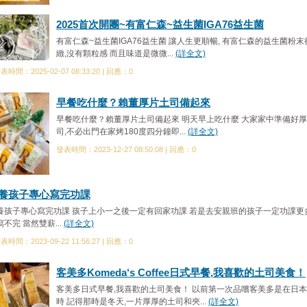
2025首次開團~有富仁森~益生菌IGA76益生菌
有富仁森~益生菌IGA76益生菌 讓人生更順暢, 有富仁森的益生菌粉末
緻,沒有顆粒感 而且味道是微微...
(詳全文)
表時間：2025-02-07 08:33:20 | 回應：0
早餐吃什麼？賴董厚片土司備起來
早餐吃什麼？賴董厚片土司備起來 明天早上吃什麼 大家家中準備好
司,不必出門在家烤180度四分鐘即...
(詳全文)
發表時間：2023-12-27 08:50:08 | 回應：0
養孩子專心寫完功課
養孩子專心寫完功課 孩子上小一之後一定有回家功課 若是去安親班的孩子一定功課更
寫不完 當然雙薪...
(詳全文)
表時間：2023-09-22 11:56:27 | 回應：0
客美多Komeda‘s Coffee日式早餐,我喜歡的土司美食！
客美多日式早餐,我喜歡的土司美食！ 以前第一次品嚐客美多是在日
時 記得那時是冬天,一片厚厚的土司和夾...
(詳全文)