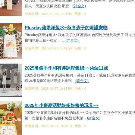
KANIS 可妮絲植萃酵母洗顏露｜溫和洗出透亮光澤，乾淨就有好氣色
個人一天至少洗兩次臉 那麼...
(詳全文)
發表時間：2025-10-28 17:01:46 | 回應：0
Plusday蘋果洋葱水~秋冬孩子的呵護寶物
Plusday蘋果洋葱水~秋冬孩子的呵護寶物 台灣終於進到秋天了 呼 在
最怕就是天氣不穩定 十...
(詳全文)
發表時間：2025-10-27 11:49:54 | 回應：0
2025暑假手作和有趣課程集錦~~朵朵11歲
2025暑假手作和有趣課程集錦~~朵朵11歲 1：電繡 此課程為台南實
程 本來是600元結果線上看到...
(詳全文)
發表時間：2025-08-27 19:18:59 | 回應：0
2025年小麥麥活動好多好棒的玩具~~
2025年小麥麥活動好多好棒的玩具~~ 朵朵自己注意到今年的小麥麥
第一次報名永康的名額不夠,活動取消...
(詳全文)
發表時間：2025-04-01 10:27:13 | 回應：0