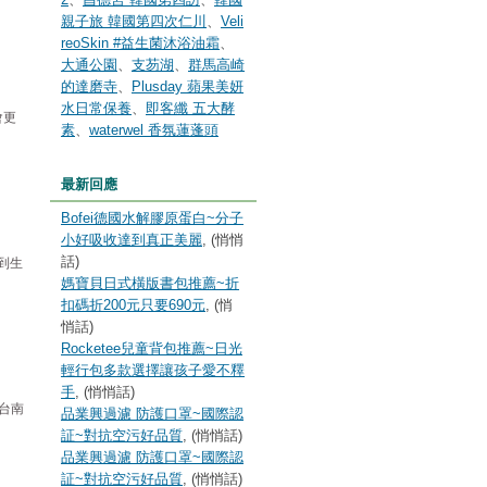
親子旅 韓國第四次仁川
、
Veli
reoSkin #益生菌沐浴油霜
、
大通公園
、
支芴湖
、
群馬高崎
的達磨寺
、
Plusday 蘋果美妍
水日常保養
、
即客纖 五大酵
會更
素
、
waterwel 香氛蓮蓬頭
最新回應
Bofei德國水解膠原蛋白~分子
小好吸收達到真正美麗
, (悄悄
話)
到生
媽寶貝日式橫版書包推薦~折
扣碼折200元只要690元
, (悄
悄話)
Rocketee兒童背包推薦~日光
輕行包多款選擇讓孩子愛不釋
手
, (悄悄話)
台南
品業興過濾 防護口罩~國際認
証~對抗空污好品質
, (悄悄話)
品業興過濾 防護口罩~國際認
証~對抗空污好品質
, (悄悄話)