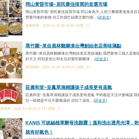
岡山黃昏市場~居民最佳採買的首選市場
岡山黃昏市場~居民最佳採買市場 民以食為天,人的三餐都要進食並且
營養均衡的食物 但工作很忙碌要怎麼均衡...
(詳全文)
發表時間：2025-12-10 20:16:59 | 回應：0
黑竹園~來自員林雞腳凍台灣創始老店美味滿點
黑竹園~來自員林雞腳凍台灣創始老店美味滿點 我們家有三個人是魯
好天王 特別是老公和女兒好愛吃雞腳凍 ...
(詳全文)
發表時間：2025-12-08 15:09:24 | 回應：0
莊廣和堂~呈鳳萃滴精讓孩子成長更有底氣
莊廣和堂~呈鳳萃滴精讓孩子成長更有底氣 平時都是天涼才會喝湯 我
兒一樣都是平日不愛喝湯的 但到了成長...
(詳全文)
表時間：2025-11-26 19:21:19 | 回應：0
KANIS 可妮絲植萃酵母洗顏露｜溫和洗出透亮光澤，
就有好氣色！