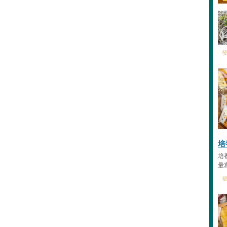
發
培
培
量
發