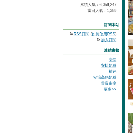
累積人氣：
6,059,247
當日人氣：
1,389
訂閱本站
RSS訂閱
(
如何使用RSS
)
加入訂閱
連結書籤
安怡
安怡奶粉
補鈣
安怡高鈣奶粉​
骨質密度​
更多
>>
發