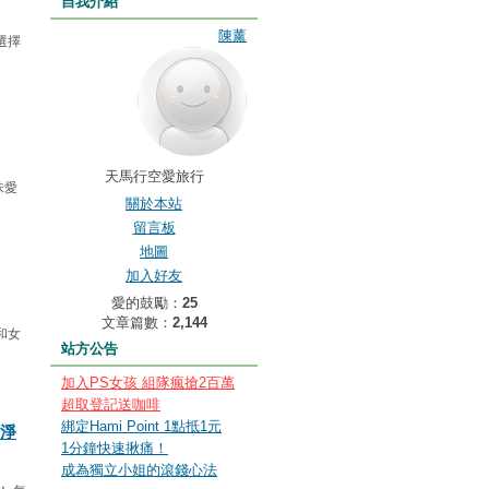
自我介紹
陳薰
選擇
天馬行空愛旅行
味愛
關於本站
留言板
地圖
加入好友
愛的鼓勵：
25
文章篇數：
2,144
和女
站方公告
加入PS女孩 組隊瘋搶2百萬
超取登記送咖啡
綁定Hami Point 1點抵1元
乾淨
1分鐘快速揪痛！
成為獨立小姐的滾錢心法