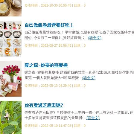
發表時間：2022-10-30 20:50:43 | 回應：0
自己做飯卷最營養好吃！
自己做飯卷最營養好吃！ 平常煮飯,也要有些變化,孩子回家吃飯時才
開心. 今天煎了一些肉片,燙好紅蘿蔔片...
(詳全文)
發表時間：2022-09-27 18:56:45 | 回應：0
暖之森~妳要的燕麥棒
暖之森~妳要的燕麥棒 結婚前我的體重一直是42出頭,但婚後到孕期再
產完 一個人就開始變大~呵 這種變...
(詳全文)
發表時間：2022-05-13 08:29:40 | 回應：0
你有看過芝麻田嗎?
你有看過芝麻田嗎? 早晨帶孩子上學的一條小徑上有這樣一道風景. 住
十多年還是要習慣這樣夏熱的天氣 除...
(詳全文)
發表時間：2022-05-10 11:47:03 | 回應：0