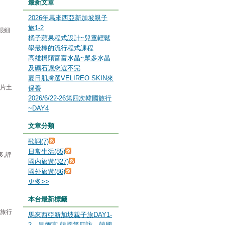
最新文章
2026年馬來西亞新加坡親子
旅1-2
很細
橘子蘋果程式設計~兒童輕鬆
學最棒的流行程式課程
高雄橋頭富富水晶~眾多水晶
及礦石讓您選不完
夏日肌膚選VELIREO SKIN來
厚片土
保養
2026/6/22-26第四次韓國旅行
~DAY4
文章分類
歌詞(7)
日常生活(85)
多,評
國內旅遊(327)
國外旅遊(86)
更多
>>
本台最新標籤
本旅行
馬來西亞新加坡親子旅DAY1-
2
、
昌德宮 韓國第四訪
、
韓國