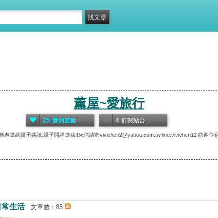
薰屋~愛旅行
25
4
愛的鼓勵
訂閱站台
約親子共讀.親子開箱邀稿!!來信請寄vivichen2@yahoo.com.tw line:vivichen12 
日常生活
文章數：85