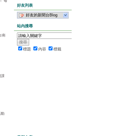
！ 每
好友列表
好友的新聞台Blog
站內搜尋
台南
標題
內容
標籤
體課
活動