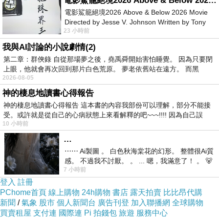
電影鯊籠絕境2026 Above & Below 2026 Movie
電影鯊籠絕境2026 Above & Below 2026 Movie
Directed by Jesse V. Johnson Written by Tony
23 小時前
Giordano Starring Laura Maran
我與AI討論的小說劇情(2)
第二章：群俠錄 自從那場夢之後，堯禹舜開始害怕睡覺。 因為只要閉
上眼，他就會再次回到那片白色荒原。 夢老依舊站在遠方。 而黑
2026-08-05
情人節禮物盒
神的棲息地讀書心得報告
SKII 全效活膚潔面乳20g-5+青春露10ml-5+超進
神的棲息地讀書心得報告 這本書的內容我部份可以理解，部分不能接
化光感煥白精華液 0.7ml-5@E@
受。或許就是從自己的心病狀態上來看解釋的吧~~~!!!! 因為自己誤
Smiths Rosebud 花蕾膏經典護唇組 軟管
10 小時前
BIOTHERM碧兒泉 5000L活泉平衡潔顏膠
…
⋯⋯ Ai製圖 。 白色秋海棠花的幻形。 整體很Ai質
(20ml)-3@E@
感。 不過我不討厭。 。 ... 嗯，我滿意了！ 。 🐻
K’ ERASTASE 卡詩 皇家鳶尾滋養髮乳(200ml)
7 小時前
昨中
登入
【SAUGELLA賽吉兒】高效修護保溼凝膠-日用
註冊
PChome首頁
線上購物
24h購物
書店
露天拍賣
比比昂代購
型(30ml x2)
新聞
/
氣象
股市
個人新聞台
廣告刊登
加入聯播網
全球購物
買賣租屋
支付連
國際連
Pi 拍錢包
旅遊
服務中心