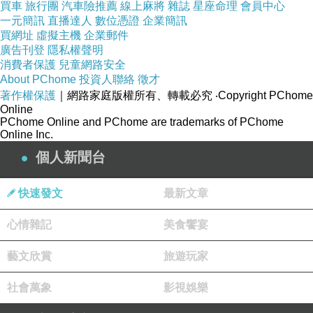
買車
旅行團
汽車險推薦
線上麻將
雜誌
星座命理
會員中心
一元簡訊
直播達人
數位憑證
企業簡訊
買網址
虛擬主機
企業郵件
廣告刊登
隱私權聲明
消費者保護
兒童網路安全
About PChome
投資人聯絡
徵才
著作權保護
｜網路家庭版權所有、轉載必究
‧Copyright PChome
Online
PChome Online and PChome are trademarks of PChome
Online Inc.
個人新聞台
快速發文
最新文章
心情雜記
美食饗宴
藝文欣賞
旅遊玩家
社會萬象
影視娛樂