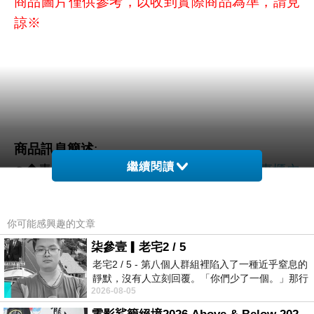
商品圖片僅供參考，以收到實際商品為準，請見
諒※
商品訊息簡述
:
繼續閱讀
⊕◆青春露加大限量版超值組下殺中
百貨專櫃內
衣
⊕◆專櫃天王級的明星暢銷商品
你可能感興趣的文章
⊕◆連年蟬聯百貨專櫃銷售NO.1
柒參壹▎老宅2 / 5
老宅2 / 5 - 第八個人群組裡陷入了一種近乎窒息的
◆限量加大版超值下殺中
靜默，沒有人立刻回覆。「你們少了一個。」那行
2026-08-05
字像一顆冰冷的鐵釘，硬生生刺進螢