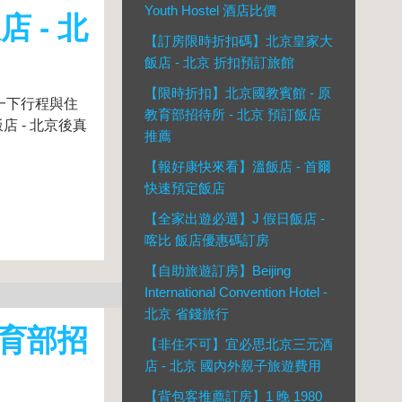
Youth Hostel 酒店比價
 - 北
【訂房限時折扣碼】北京皇家大
飯店 - 北京 折扣預訂旅館
【限時折扣】北京國教賓館 - 原
一下行程與住
教育部招待所 - 北京 預訂飯店
 - 北京後真
推薦
【報好康快來看】溫飯店 - 首爾
快速預定飯店
【全家出遊必選】J 假日飯店 -
喀比 飯店優惠碼訂房
【自助旅遊訂房】Beijing
International Convention Hotel -
北京 省錢旅行
教育部招
【非住不可】宜必思北京三元酒
店 - 北京 國內外親子旅遊費用
【背包客推薦訂房】1 晚 1980