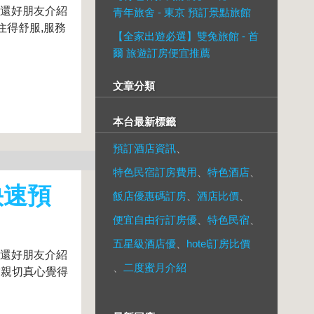
,還好朋友介紹
青年旅舍 - 東京 預訂景點旅館
住得舒服,服務
【全家出遊必選】雙兔旅館 - 首
爾 旅遊訂房便宜推薦
文章分類
本台最新標籤
預訂酒店資訊
、
特色民宿訂房費用
、
特色酒店
、
快速預
飯店優惠碼訂房
、
酒店比價
、
便宜自由行訂房優
、
特色民宿
、
五星級酒店優
、
hotel訂房比價
,還好朋友介紹
、
二度蜜月介紹
當親切真心覺得