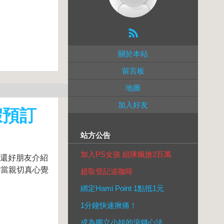
關於本站
留言板
地圖
加入好友
假預訂
站方公告
加入PS女孩 組隊瘋搶2百萬
,還好朋友介紹
相當親切真心覺
超取登記送咖啡
綁定Hami Point 1點抵1元
1分鐘快速揪痛！
成為獨立小姐的滾錢心法