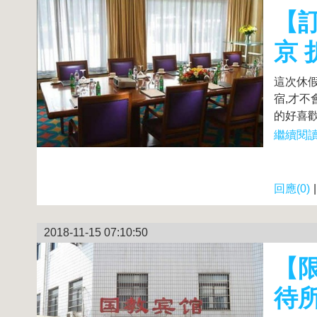
【訂
京
這次休
宿,才不
的好喜歡
繼續閱讀.
回應(0)
2018-11-15 07:10:50
【限
待所