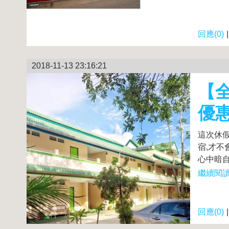
回應(0)
2018-11-13 23:16:21
【全
優
這次休
宿,才不
心中暗自
繼續閱讀.
回應(0)