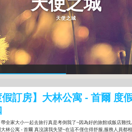
天使之城
天使之城
假訂房】大林公寓 - 首爾 度
扣
了帶全家大小一起去旅行真是考倒我了~因為好的旅館或飯店難找
大林公寓 - 首爾 真沒讓我失望~在這不僅住得舒服,服務人員都