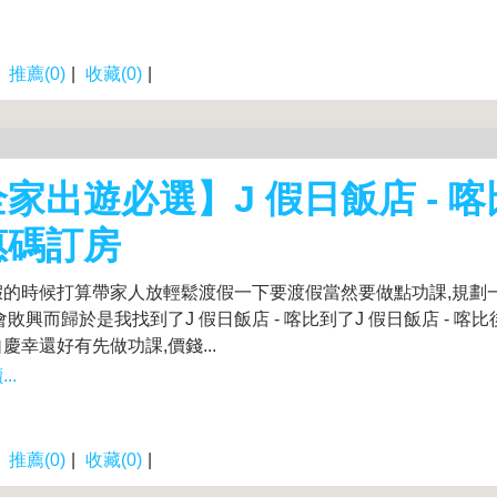
|
推薦(0)
|
收藏(0)
|
家出遊必選】J 假日飯店 - 喀
惠碼訂房
假的時候打算帶家人放輕鬆渡假一下要渡假當然要做點功課,規劃
會敗興而歸於是我找到了J 假日飯店 - 喀比到了J 假日飯店 - 喀
慶幸還好有先做功課,價錢...
..
|
推薦(0)
|
收藏(0)
|