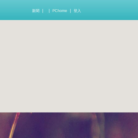
|
|
|
新聞
PChome
登入