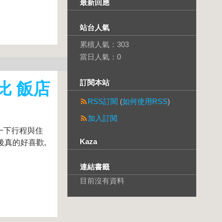
最新回應
站台人氣
累積人氣：
303
當日人氣：
0
訂閱本站
比 飯店
RSS訂閱
(
如何使用RSS
)
加入訂閱
一下行程與住
Kaza
比後真的好喜歡,
連結書籤
目前沒有資料