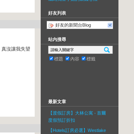
好友列表
好友的新聞台Blog
站內搜尋
l 真沒讓我失望
標題
內容
標籤
最新文章
【渡假訂房】大林公寓 - 首爾
度假預訂折扣
【Hotels訂房必選】Westlake