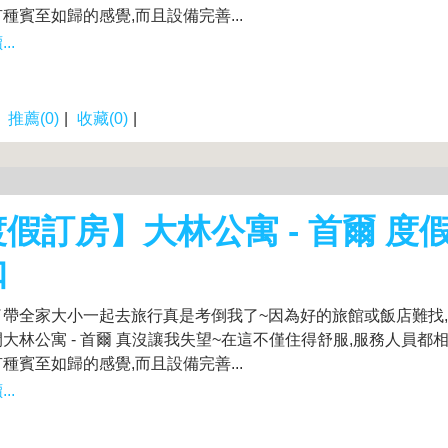
種賓至如歸的感覺,而且設備完善...
..
|
推薦(0)
|
收藏(0)
|
假訂房】大林公寓 - 首爾 度
扣
了帶全家大小一起去旅行真是考倒我了~因為好的旅館或飯店難找
大林公寓 - 首爾 真沒讓我失望~在這不僅住得舒服,服務人員都
種賓至如歸的感覺,而且設備完善...
..