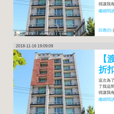
得讓我有
繼續閱讀.
回應(0)
2018-11-16 19:09:09
【渡
折
這次為
了我這間
得讓我有
繼續閱讀.