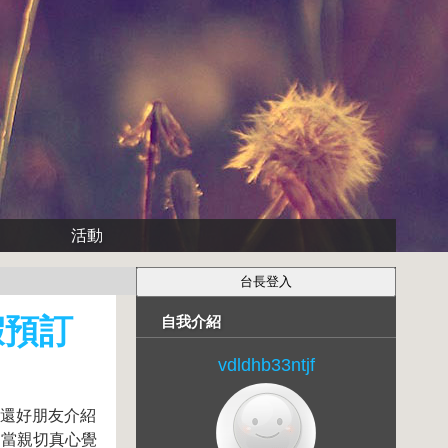
活動
假預訂
自我介紹
vdldhb33ntjf
,還好朋友介紹
相當親切真心覺