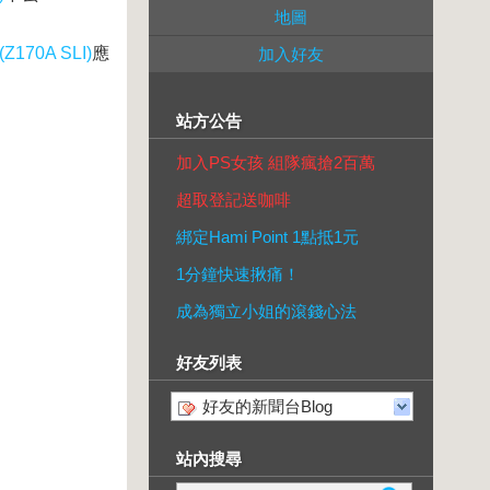
地圖
(Z170A SLI)
應
加入好友
站方公告
加入PS女孩 組隊瘋搶2百萬
超取登記送咖啡
綁定Hami Point 1點抵1元
1分鐘快速揪痛！
成為獨立小姐的滾錢心法
好友列表
好友的新聞台Blog
站內搜尋