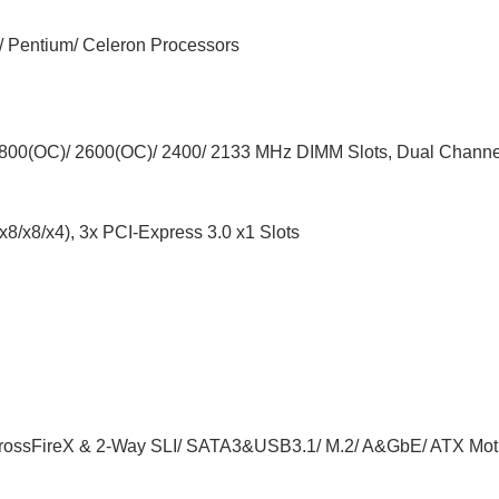
3/ Pentium/ Celeron Processors
800(OC)/ 2600(OC)/ 2400/ 2133 MHz DIMM Slots, Dual Channe
 x8/x8/x4), 3x PCI-Express 3.0 x1 Slots
CrossFireX & 2-Way SLI/ SATA3&USB3.1/ M.2/ A&GbE/ ATX Mot