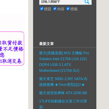
標題
內容
標籤
最新文章
樂天[美國直購] MSI 主機板 Pro
Solution Intel Z170A LGA 1151
DDR4 USB 3.1 ATX
Motherboard (Z170A SLI)
樂天東芝 500G 2.5吋 SATA 內
接硬碟機 ★7mm薄型設計★
樂天肩背按摩棒 ATX-2030 BK
17LIFE韓劇爆款兒童三件式軍
裝-