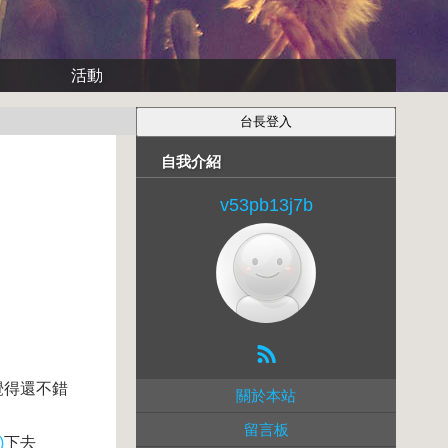
活動
自我介紹
v53pb13j7b
覺得還不錯
關於本站
留言板
)
下去