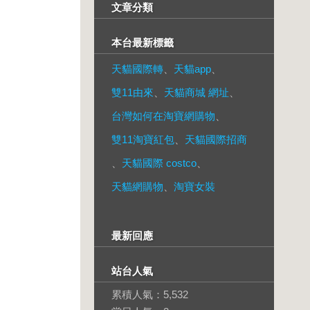
文章分類
本台最新標籤
天貓國際轉
、
天貓app
、
雙11由來
、
天貓商城 網址
、
台灣如何在淘寶網購物
、
雙11淘寶紅包
、
天貓國際招商
、
天貓國際 costco
、
天貓網購物
、
淘寶女裝
最新回應
站台人氣
累積人氣：
5,532