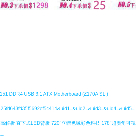
51 DDR4 USB 3.1 ATX Motherboard (Z170A SLI)
7e7c25fd643fd35f5692ef5c414&uid1=&uid2=&uid3=&uid4=&uid5=
6-768高解析 直下式LED背板 720°立體色域顯色科技 178°超廣角可