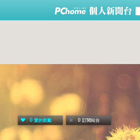
0
0
愛的鼓勵
訂閱站台