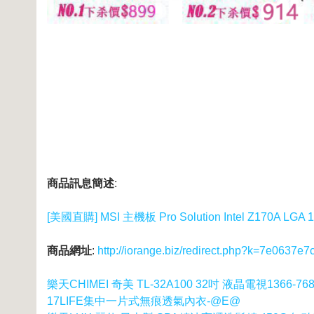
商品訊息簡述
:
[美國直購] MSI 主機板 Pro Solution Intel Z170A LGA 11
商品網址
:
http://iorange.biz/redirect.php?k=7e063
樂天CHIMEI 奇美 TL-32A100 32吋 液晶電視136
17LIFE集中一片式無痕透氣內衣-@E@