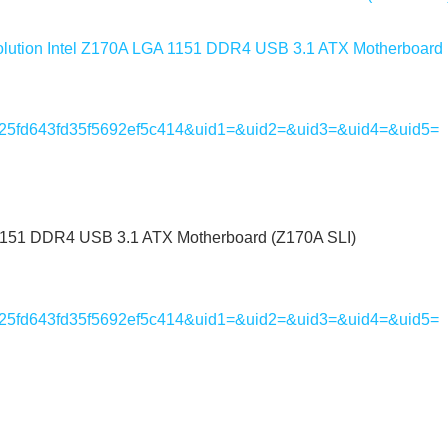
ion Intel Z170A LGA 1151 DDR4 USB 3.1 ATX Motherboard 
7e7c25fd643fd35f5692ef5c414&uid1=&uid2=&uid3=&uid4=&uid5=
51 DDR4 USB 3.1 ATX Motherboard (Z170A SLI)
7e7c25fd643fd35f5692ef5c414&uid1=&uid2=&uid3=&uid4=&uid5=