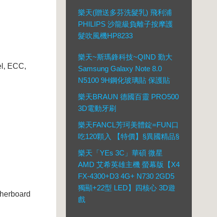
樂天(贈送多芬洗髮乳) 飛利浦
PHILIPS 沙龍級負離子按摩護
髮吹風機HP8233
樂天~斯瑪鋒科技~QIND 勤大
l, ECC,
Samsung Galaxy Note 8.0
N5100 9H鋼化玻璃貼 保護貼
樂天BRAUN 德國百靈 PRO500
3D電動牙刷
樂天FANCL芳珂美體錠=FUN口
吃120顆入 【特價】§異國精品§
樂天「YEs 3C」華碩 微星
AMD 艾希英雄主機 螢幕版【X4
FX-4300+D3 4G+ N730 2GD5
獨顯+22型 LED】四核心 3D遊
herboard
戲