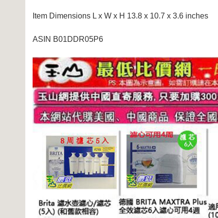
Item Dimensions L x W x H 13.8 x 10.7 x 3.6 inches
ASIN B01DDR05P6