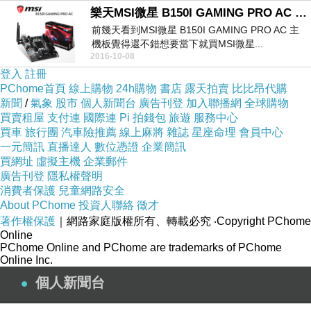
樂天MSI微星 B150I GAMING PRO AC 主機板
前幾天看到MSI微星 B150I GAMING PRO AC 主
機板覺得還不錯想要當下就買MSI微星...
2016-10-08
登入
註冊
PChome首頁
線上購物
24h購物
書店
露天拍賣
比比昂代購
新聞
/
氣象
股市
個人新聞台
廣告刊登
加入聯播網
全球購物
買賣租屋
支付連
國際連
Pi 拍錢包
旅遊
服務中心
買車
旅行團
汽車險推薦
線上麻將
雜誌
星座命理
會員中心
一元簡訊
直播達人
數位憑證
企業簡訊
買網址
虛擬主機
企業郵件
廣告刊登
隱私權聲明
消費者保護
兒童網路安全
About PChome
投資人聯絡
徵才
著作權保護
｜網路家庭版權所有、轉載必究
‧Copyright PChome
Online
PChome Online and PChome are trademarks of PChome
Online Inc.
個人新聞台