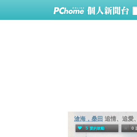
滄海，桑田
追情、追愛、
5
0
愛的鼓勵