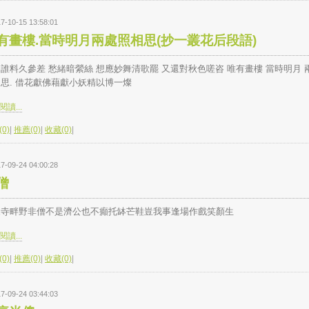
7-10-15 13:58:01
有畫樓.當時明月兩處照相思(抄一叢花后段語)
誰料久參差 愁緒暗縈絲 想應妙舞清歌罷 又還對秋色嗟咨 唯有畫樓 當時明月 
思. 借花獻佛藉獻小妖精以博一燦
讀...
0)
|
推薦(0)
|
收藏(0)
|
7-09-24 04:00:28
僧
來寺畔野非僧不是濟公也不癲托缽芒鞋豈我事逢場作戲笑顏生
讀...
0)
|
推薦(0)
|
收藏(0)
|
7-09-24 03:44:03