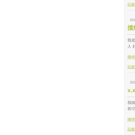
回應(
201
擋
我老
人 
繼續閱
回應(
201
x
我
前!
繼續閱
回應(