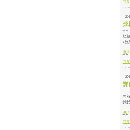
回應(
201
煙
煙梭
x總
繼續閱
回應(
201
謀
急
我
繼續閱
回應(