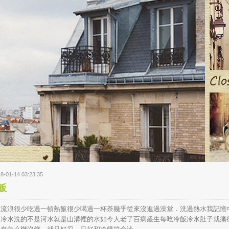
8-01-14 03:23:35
飯
生流浪很少吃過一頓熱飯很少喝過一杯荼幾乎從來沒進過澡堂．洗過熱水我記憶
是冷水洗的不是河水就是山溝裡的水如今人老了百病叢生每吃冷飯冷水肚子就痛