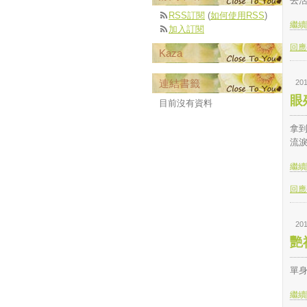
去
RSS訂閱
(
如何使用RSS
)
繼續閱
加入訂閱
回應(
Kaza
連結書籤
201
眼
目前沒有資料
拿
流
繼續閱
回應(
201
艷
單
繼續閱