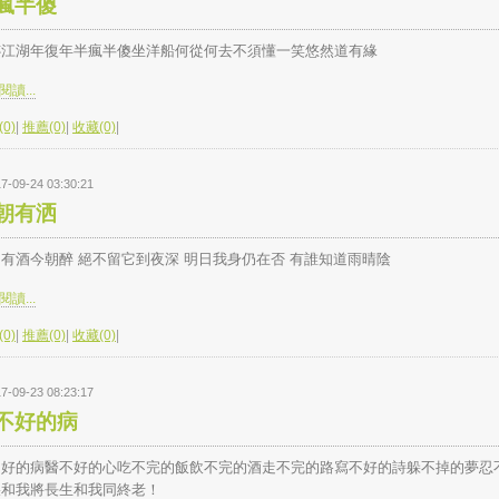
瘋半傻
跡江湖年復年半瘋半傻坐洋船何從何去不須懂一笑悠然道有緣
讀...
0)
|
推薦(0)
|
收藏(0)
|
7-09-24 03:30:21
朝有洒
有酒今朝醉 絕不留它到夜深 明日我身仍在否 有誰知道雨晴陰
讀...
0)
|
推薦(0)
|
收藏(0)
|
7-09-23 08:23:17
不好的病
不好的病醫不好的心吃不完的飯飲不完的酒走不完的路寫不好的詩躲不掉的夢忍
淚和我將長生和我同終老！