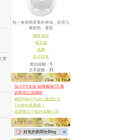
找一束簡簡單單的幸福，鴕背几
重輕愁、重愁
關於本站
留言板
地圖
加入好友
人雙
愛的鼓勵：
5
文章篇數：
21
站方公告
加入PS女孩 組隊瘋搶2百萬
超取登記送咖啡
綁定Hami Point 1點抵1元
1分鐘快速揪痛！
成為獨立小姐的滾錢心法
好友列表
好友的新聞台Blog