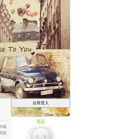
自我介紹
繁露
中喝
得死