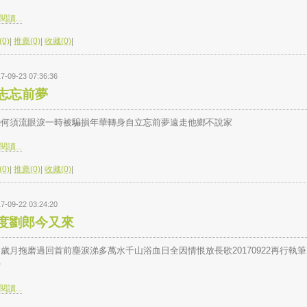
讀...
0)
|
推薦(0)
|
收藏(0)
|
7-09-23 07:36:36
志忘前夢
戀何須流眼淚一時被騙損年華轉身自立忘前夢遠走他鄉不說家
讀...
0)
|
推薦(0)
|
收藏(0)
|
7-09-22 03:24:20
度劉郎今又來
歲月拖磨過回首前塵淚涕多萬水千山浴血日全因情恨放長歌20170922再行執
詩
讀...