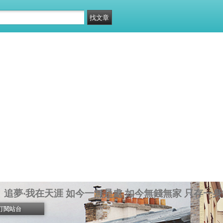
追夢‧我在天涯 如今一無是處 如今無錢無家 只存一身
訂閱站台