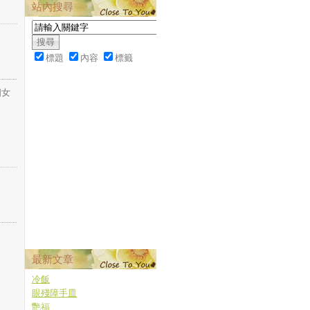
站內搜尋
標題
內容
標籤
個女
最新文章
冷飯
眼殘障手皿
艷福