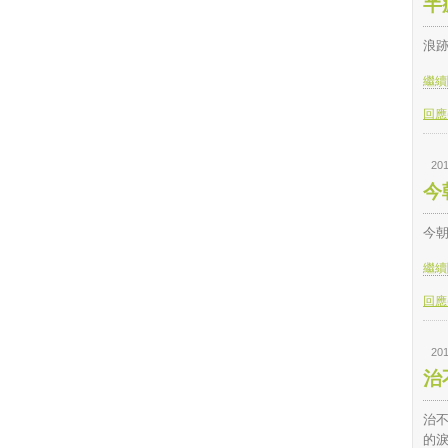
半
浪
繼續閱
回應(
201
今
今朝
繼續閱
回應(
201
治
治
的