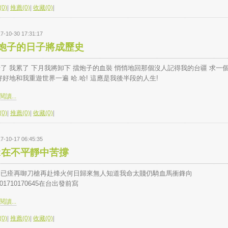
0)
|
推薦(0)
|
收藏(0)
|
7-10-30 17:31:17
炮子的日子將成歷史
了 我累了 下月我將卸下 擋炮子的血裝 悄悄地回那個沒人記得我的台疆 求一
好好地和我重遊世界一遍 哈.哈! 這應是我後半段的人生!
讀...
0)
|
推薦(0)
|
收藏(0)
|
7-10-17 06:45:35
.x在不平靜中苦撐
病已痊再啣刀槍再赴烽火何日歸來無人知道我命太賤仍騎血馬衝鋒向
201710170645在台出發前寫
讀...
0)
|
推薦(0)
|
收藏(0)
|