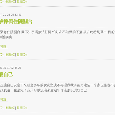
0)
|
推薦(0)
|
收藏(0)
|
7-01-26 05:33:43
梭摔倒住院關台
緊急住院關台 因不知密碼無法打開 怕好友不知煙的下落 故在此特別登出 目前
加護病房
讀...
0)
|
推薦(0)
|
收藏(0)
|
5-05-11 02:48:21
殺自己
着想讓自已安定下來結交多年的女友堅决不再理我我有能力建造一个家但誰也不
我想我這一生是完了我只好以流浪來度殘年借流浪以謀殺自巳
讀...
0)
|
推薦(0)
|
收藏(0)
|