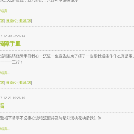
活來怎么辦沒錢．就只好忍．只好和冷餓拚命泠
讀...
0)
|
推薦(0)
|
收藏(0)
|
7-12-30 23:26:14
殘障手皿
到這張眼睛殘障手冊我心一沉這一生宣告結束了瞎了一隻眼我還能作什么真是兩
淚一一一三行！
讀...
0)
|
推薦(0)
|
收藏(0)
|
7-12-21 19:26:19
福
身艷福平常事不必傷心淚暗流醒得及時是好漢桃花劫后我知休
讀...