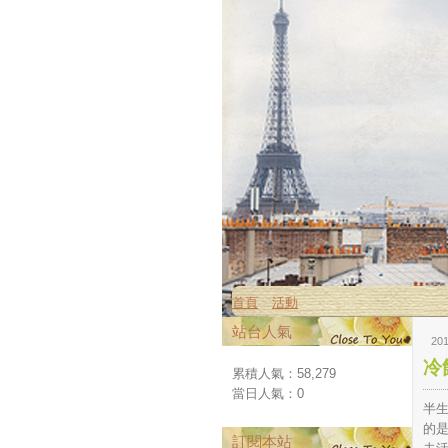
首頁
活動
站台人氣
201
冷
累積人氣：
58,279
當日人氣：
0
半
的
訂閱本站