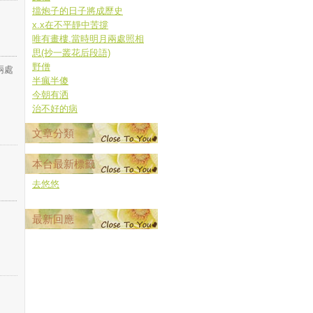
擋炮子的日子將成歷史
x.x在不平靜中苦撐
唯有畫樓.當時明月兩處照相
思(抄一叢花后段語)
野僧
兩處
半瘋半傻
今朝有洒
治不好的病
文章分類
本台最新標籤
去悠悠
最新回應