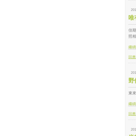
201
唯
佳期
照相
繼續閱
回應(
201
野
東
繼續閱
回應(
201