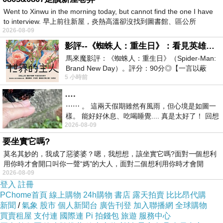
Went to Xinwu in the morning today, but cannot find the one I have
to interview. 早上前往新屋，炎熱高溫卻沒找到圖書館、區公所
2026-08-09
影評--《蜘蛛人：重生日》：看見英雄的孤獨與重生
馬來魔影評：《蜘蛛人：重生日》（Spider-Man:
Brand New Day）。評分：90分◎【一言以蔽
5 小時前
之】：一個失去一切的英雄，學會放下孤獨、
….
⋯⋯ 。 這兩天假期雖然有風雨，但心境是如圖一
樣。 能好好休息、吃喝睡覺.... 真是太好了！ 回想
2026-08-09
起來，以前根本就很難有這
要坐實它嗎?
莫名其妙的，我成了惡婆婆？嗯，我想想，該坐實它嗎?面對一個想利
用你時才會開口叫你一聲“媽"的大人，面對二個想利用你時才會開
2026-08-09
登入
註冊
PChome首頁
線上購物
24h購物
書店
露天拍賣
比比昂代購
新聞
/
氣象
股市
個人新聞台
廣告刊登
加入聯播網
全球購物
買賣租屋
支付連
國際連
Pi 拍錢包
旅遊
服務中心