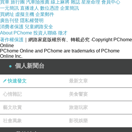
買車
旅行團
汽車險推薦
線上麻將
雜誌
星座命理
會員中心
一元簡訊
直播達人
數位憑證
企業簡訊
買網址
虛擬主機
企業郵件
廣告刊登
隱私權聲明
消費者保護
兒童網路安全
About PChome
投資人聯絡
徵才
著作權保護
｜網路家庭版權所有、轉載必究
‧Copyright PChome
Online
PChome Online and PChome are trademarks of PChome
Online Inc.
個人新聞台
快速發文
最新文章
心情雜記
美食饗宴
藝文欣賞
旅遊玩家
社會萬象
影視娛樂