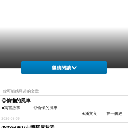
繼續閱讀
你可能感興趣的文章
◎偷懶的風車
■寓言故事 ◎偷懶的風車
⊕潘文良 在一個經
2026-08-09
常颳風的山丘上—&m
0803&0807走讀新屋巷弄