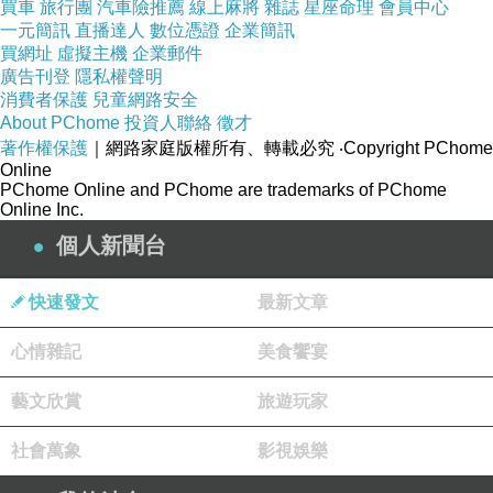
買車
旅行團
汽車險推薦
線上麻將
雜誌
星座命理
會員中心
一元簡訊
直播達人
數位憑證
企業簡訊
買網址
虛擬主機
企業郵件
廣告刊登
隱私權聲明
消費者保護
兒童網路安全
About PChome
投資人聯絡
徵才
著作權保護
｜網路家庭版權所有、轉載必究
‧Copyright PChome
Online
PChome Online and PChome are trademarks of PChome
Online Inc.
個人新聞台
快速發文
最新文章
心情雜記
美食饗宴
藝文欣賞
旅遊玩家
社會萬象
影視娛樂