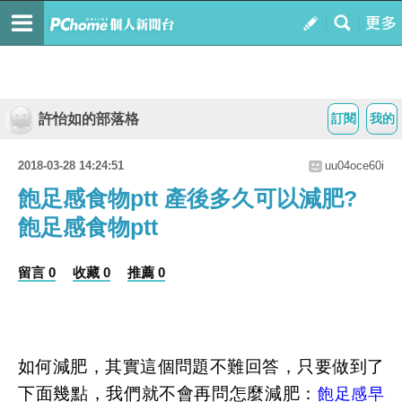
許怡如的部落格
訂閱
我的
2018-03-28 14:24:51
uu04oce60i
飽足感食物ptt 產後多久可以減肥?
飽足感食物ptt
留言 0
收藏 0
推薦 0
如何減肥，其實這個問題不難回答，只要做到了
下面幾點，我們就不會再問怎麼減肥：
飽足感早