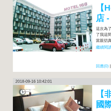
【H
店 
這次為
了我這間
當親切真
繼續閱讀.
回應(0)
2018-09-16 10:42:01
【非
國