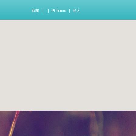
|
|
|
新聞
PChome
登入