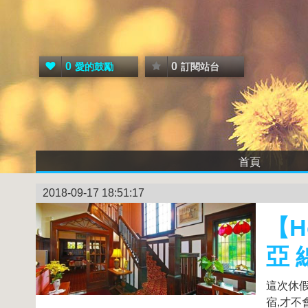
0
0
愛的鼓勵
訂閱站台
首頁
2018-09-17 18:51:17
【H
亞
這次休
宿,才不