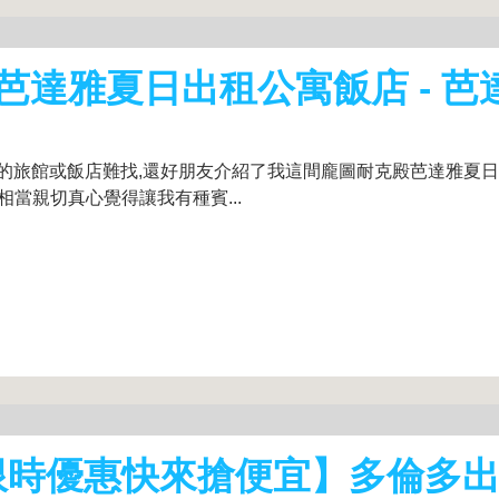
達雅夏日出租公寓飯店 - 芭
的旅館或飯店難找,還好朋友介紹了我這間龐圖耐克殿芭達雅夏
相當親切真心覺得讓我有種賓...
限時優惠快來搶便宜】多倫多