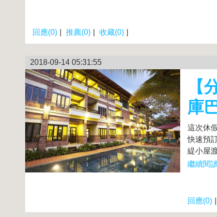
回應(0)
|
推薦(0)
|
收藏(0)
|
2018-09-14 05:31:55
【分
庫
這次休
快速預訂
緹小屋渡
繼續閱讀.
回應(0)