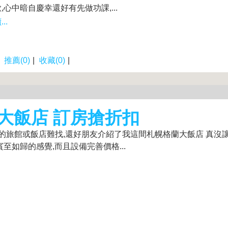
,心中暗自慶幸還好有先做功課,...
..
|
推薦(0)
|
收藏(0)
|
大飯店 訂房搶折扣
的旅館或飯店難找,還好朋友介紹了我這間札幌格蘭大飯店 真沒
如歸的感覺,而且設備完善價格...