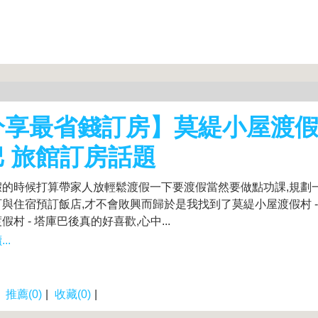
享最省錢訂房】莫緹小屋渡假村
巴 旅館訂房話題
假的時候打算帶家人放輕鬆渡假一下要渡假當然要做點功課,規劃
與住宿預訂飯店,才不會敗興而歸於是我找到了莫緹小屋渡假村 -
假村 - 塔庫巴後真的好喜歡,心中...
..
|
推薦(0)
|
收藏(0)
|