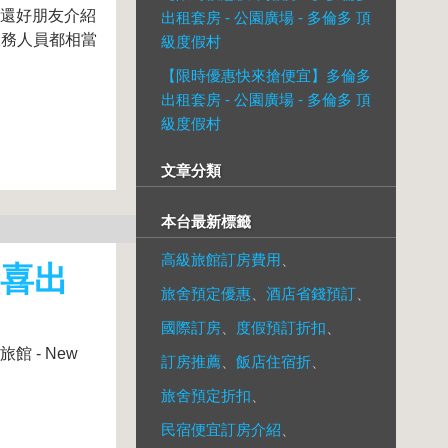
,還好朋友介紹
出租套房 - 公園廣場 - 多倫多 頂
服務人員都相當
級度假村
【限時優惠快來搶便宜】多倫多
出租套房 - 公園廣場 - 多倫多 頂
級度假村
文章分類
本台最新標籤
高級旅館訂房費用
、
驚喜出
旅舍預定優惠
、
酒店省錢預訂
、
國際訂房
、
度假預訂折扣
、
 - New
訂房推薦
、
飯店住宿折
、
旅舍預定折扣
、
民宿便宜訂房介紹
、