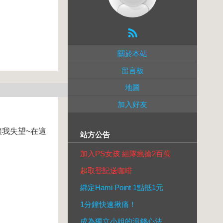
關於本站
留言板
地圖
加入好友
讓我失望~在這
站方公告
加入PS女孩 組隊瘋搶2百萬
超取登記送咖啡
綁定Hami Point 1點抵1元
1分鐘快速揪痛！
成為獨立小姐的滾錢心法