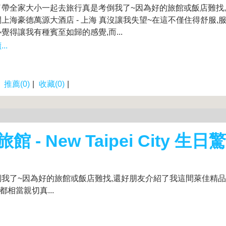
了帶全家大小一起去旅行真是考倒我了~因為好的旅館或飯店難找
上海豪德萬源大酒店 - 上海 真沒讓我失望~在這不僅住得舒服,
覺得讓我有種賓至如歸的感覺,而...
..
|
推薦(0)
|
收藏(0)
|
 New Taipei City 生日
了~因為好的旅館或飯店難找,還好朋友介紹了我這間萊佳精品旅館
都相當親切真...