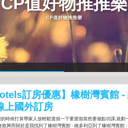
CP值好物推推樂
CP值好物推推樂
otels訂房優惠】橡樹灣賓館 -
 線上國外訂房
假的時候打算帶家人放輕鬆渡假一下要渡假當然要做點功課,規劃
會敗興而歸於是我找到了橡樹灣賓館 - 維多利亞到了橡樹灣賓館 -