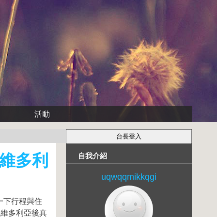
活動
 維多利
自我介紹
uqwqqmikkqgi
一下行程與住
 維多利亞後真