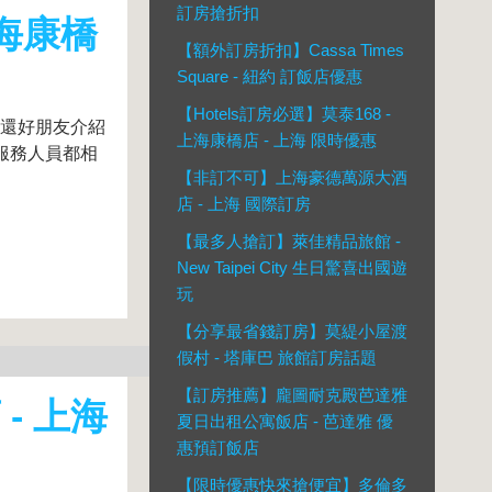
訂房搶折扣
上海康橋
【額外訂房折扣】Cassa Times
Square - 紐約 訂飯店優惠
【Hotels訂房必選】莫泰168 -
,還好朋友介紹
上海康橋店 - 上海 限時優惠
,服務人員都相
【非訂不可】上海豪德萬源大酒
店 - 上海 國際訂房
【最多人搶訂】萊佳精品旅館 -
New Taipei City 生日驚喜出國遊
玩
【分享最省錢訂房】莫緹小屋渡
假村 - 塔庫巴 旅館訂房話題
【訂房推薦】龐圖耐克殿芭達雅
- 上海
夏日出租公寓飯店 - 芭達雅 優
惠預訂飯店
【限時優惠快來搶便宜】多倫多