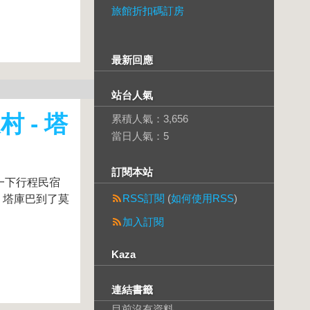
旅館折扣碼訂房
最新回應
站台人氣
 - 塔
累積人氣：
3,656
當日人氣：
5
訂閱本站
一下行程民宿
RSS訂閱
(
如何使用RSS
)
 塔庫巴到了莫
加入訂閱
Kaza
連結書籤
目前沒有資料