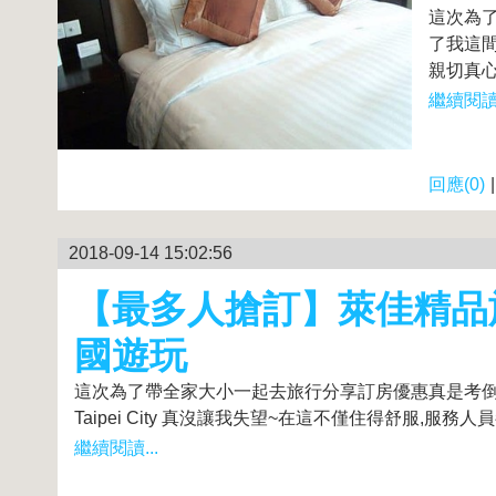
這次為
了我這間
親切真心
繼續閱讀.
回應(0)
2018-09-14 15:02:56
【最多人搶訂】萊佳精品旅館 -
國遊玩
這次為了帶全家大小一起去旅行分享訂房優惠真是考倒我
Taipei City 真沒讓我失望~在這不僅住得舒服,服務人員
繼續閱讀...