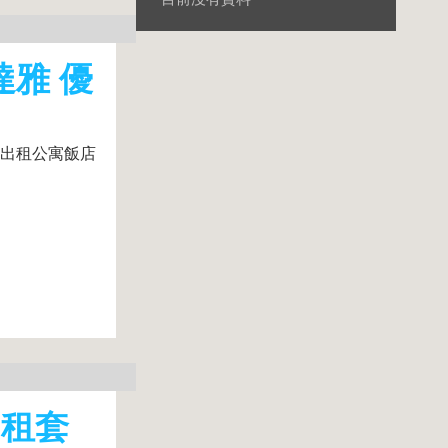
達雅 優
日出租公寓飯店
出租套