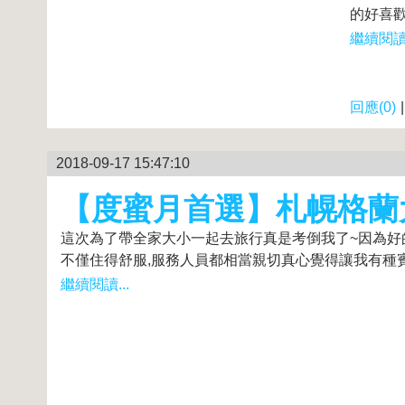
的好喜歡
繼續閱讀.
回應(0)
2018-09-17 15:47:10
【度蜜月首選】札幌格蘭
這次為了帶全家大小一起去旅行真是考倒我了~因為好
不僅住得舒服,服務人員都相當親切真心覺得讓我有種賓至
繼續閱讀...