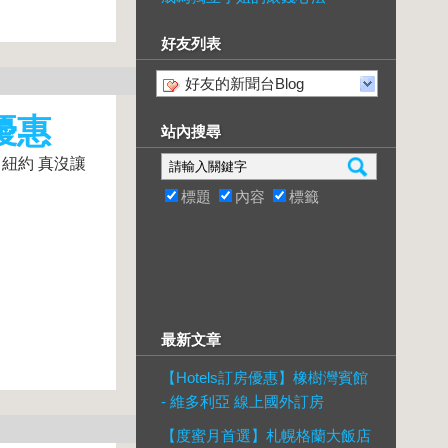
好友列表
好友的新聞台Blog
店優惠
站內搜尋
 紐約 真沒讓
標題
內容
標籤
最新文章
【Hotels訂房優惠】橡樹灣賓館
- 維多利亞 線上國外訂房
【度蜜月首選】札幌格蘭大飯店