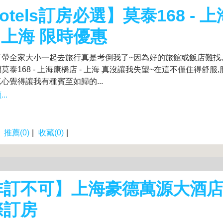
otels訂房必選】莫泰168 - 
- 上海 限時優惠
了帶全家大小一起去旅行真是考倒我了~因為好的旅館或飯店難找
莫泰168 - 上海康橋店 - 上海 真沒讓我失望~在這不僅住得舒服
心覺得讓我有種賓至如歸的...
..
|
推薦(0)
|
收藏(0)
|
訂不可】上海豪德萬源大酒店 
際訂房