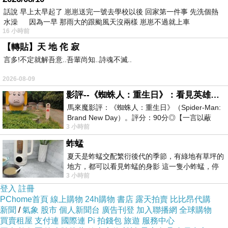
話說 早上太早起了 崽崽送完一號去學校以後 回家第一件事 先洗個熱
水澡 因為一早 那雨大的跟颱風天沒兩樣 崽崽不過就上車
16 小時前
【轉貼】天 地 侘 寂
言多!不定就解吾意..吾輩尚知..詩魂不滅..
2026-08-09
影評--《蜘蛛人：重生日》：看見英雄的孤獨與重生
馬來魔影評：《蜘蛛人：重生日》（Spider-Man:
Brand New Day）。評分：90分◎【一言以蔽
3 小時前
之】：一個失去一切的英雄，學會放下孤獨、
蚱蜢
夏天是蚱蜢交配繁衍後代的季節，有綠地有草坪的
地方，都可以看見蚱蜢的身影 這一隻小蚱蜢，停
3 小時前
在車頂上，怎麼樣小心驅趕，都無動
登入
註冊
PChome首頁
線上購物
24h購物
書店
露天拍賣
比比昂代購
新聞
/
氣象
股市
個人新聞台
廣告刊登
加入聯播網
全球購物
買賣租屋
支付連
國際連
Pi 拍錢包
旅遊
服務中心