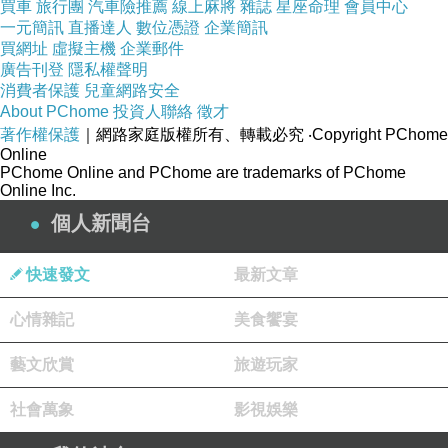
買車
旅行團
汽車險推薦
線上麻將
雜誌
星座命理
會員中心
一元簡訊
直播達人
數位憑證
企業簡訊
買網址
虛擬主機
企業郵件
廣告刊登
隱私權聲明
消費者保護
兒童網路安全
About PChome
投資人聯絡
徵才
著作權保護
｜網路家庭版權所有、轉載必究
‧Copyright PChome
Online
PChome Online and PChome are trademarks of PChome
Online Inc.
個人新聞台
快速發文
最新文章
心情雜記
美食饗宴
藝文欣賞
旅遊玩家
社會萬象
影視娛樂