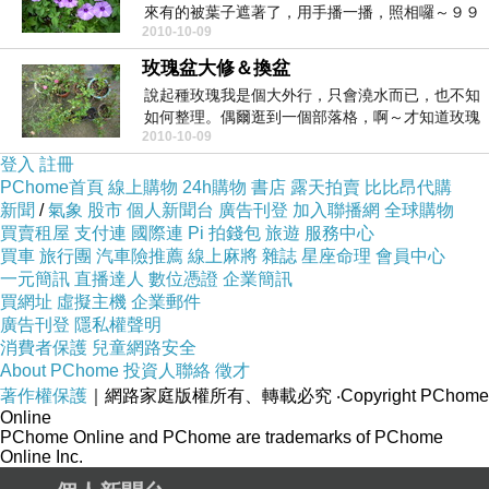
來有的被葉子遮著了，用手播一播，照相囉～９９
2010-10-09
／１０／０９
玫瑰盆大修＆換盆
說起種玫瑰我是個大外行，只會澆水而已，也不知
如何整理。偶爾逛到一個部落格，啊～才知道玫瑰
2010-10-09
也要修剪，我...
登入
註冊
PChome首頁
線上購物
24h購物
書店
露天拍賣
比比昂代購
新聞
/
氣象
股市
個人新聞台
廣告刊登
加入聯播網
全球購物
買賣租屋
支付連
國際連
Pi 拍錢包
旅遊
服務中心
買車
旅行團
汽車險推薦
線上麻將
雜誌
星座命理
會員中心
一元簡訊
直播達人
數位憑證
企業簡訊
買網址
虛擬主機
企業郵件
廣告刊登
隱私權聲明
消費者保護
兒童網路安全
About PChome
投資人聯絡
徵才
著作權保護
｜網路家庭版權所有、轉載必究
‧Copyright PChome
Online
PChome Online and PChome are trademarks of PChome
Online Inc.