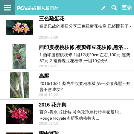
夜貓子蓮館
訂閱
我的
三色雞蛋花
這是已故的鄰居分享三色雞蛋花枝條,已經開花了~
2018-07-28
西印度櫻桃枝條,複瓣蝶豆花枝條,黑洛神花苗,金銀花枝條,金銀花4吋盆
1.西印度櫻桃枝條 1組12枝20cm左右,100元,運費
37元 2.複瓣蝶豆花枝條,一組10公分6...
2018-04-21
高壓
2016/10/21 蔡先生說要種檸檬,第一次做高壓不知
會不會成功?
2016-10-22
2016 花卉集
百合-香水 丘比特 黃色玫瑰烏拉拉皇家胭脂，
Rouge Royale奧斯翠德格拉夫...
2016-02-13
雨中迷玫