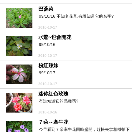
巴蔘菜
99/10/16 不知名花草,有誰知道它的名字?
2010-10-17
水鱉~也會開花
99/10/16
2010-10-17
粉紅辣妹
99/10/17
2010-10-17
迷你紅色玫瑰
有誰知道它的品種嗎?
2010-10-16
７朵～牽牛花
今早看到７朵牽牛花同時盛開，趕快去拿相機拍下