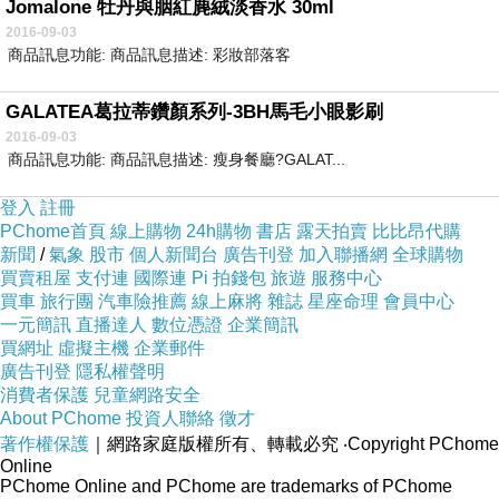
Jomalone 牡丹與胭紅麂絨淡香水 30ml
2016-09-03
商品訊息功能: 商品訊息描述: 彩妝部落客
GALATEA葛拉蒂鑽顏系列-3BH馬毛小眼影刷
2016-09-03
商品訊息功能: 商品訊息描述: 瘦身餐廳?GALAT...
登入
註冊
PChome首頁
線上購物
24h購物
書店
露天拍賣
比比昂代購
新聞
/
氣象
股市
個人新聞台
廣告刊登
加入聯播網
全球購物
買賣租屋
支付連
國際連
Pi 拍錢包
旅遊
服務中心
買車
旅行團
汽車險推薦
線上麻將
雜誌
星座命理
會員中心
一元簡訊
直播達人
數位憑證
企業簡訊
買網址
虛擬主機
企業郵件
廣告刊登
隱私權聲明
消費者保護
兒童網路安全
About PChome
投資人聯絡
徵才
著作權保護
｜網路家庭版權所有、轉載必究
‧Copyright PChome
Online
PChome Online and PChome are trademarks of PChome