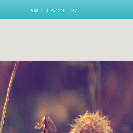
|
|
|
新聞
PChome
登入