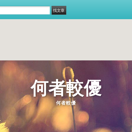
何者較優
何者較優