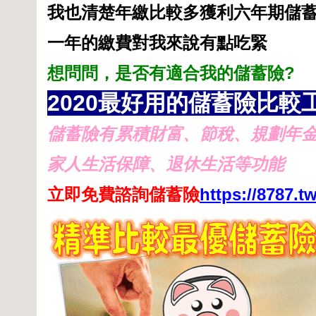
我也清楚年繳比較多獲利
六年期儲
一年的繳費對我來說有點吃緊
想問問，是否有適合我的儲蓄險?
2020最好用的儲蓄險比較
儲蓄險有累積財富、節稅、規劃年
家人生活保障、退休生活等功能
立即免費諮詢儲蓄險
https://8787.t