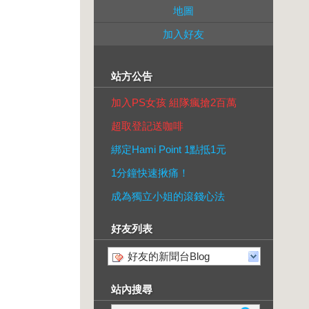
地圖
加入好友
站方公告
加入PS女孩 組隊瘋搶2百萬
超取登記送咖啡
綁定Hami Point 1點抵1元
1分鐘快速揪痛！
成為獨立小姐的滾錢心法
好友列表
好友的新聞台Blog
站內搜尋