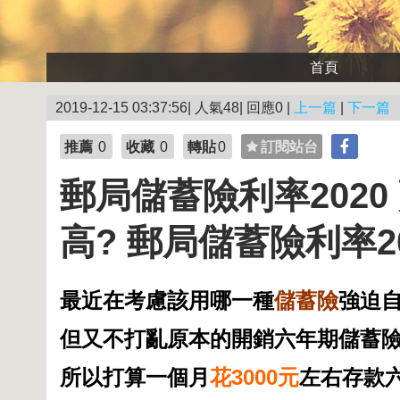
首頁
2019-12-15 03:37:56| 人氣48| 回應0 |
上一篇
|
下一篇
推薦
0
收藏
0
轉貼
0
訂閱站台
郵局儲蓄險利率202
高? 郵局儲蓄險利率20
最近在考慮該用哪一種
儲蓄險
強迫
但又不打亂原本的開銷
六年期儲蓄
所以打算一個月
花3000元
左右存款