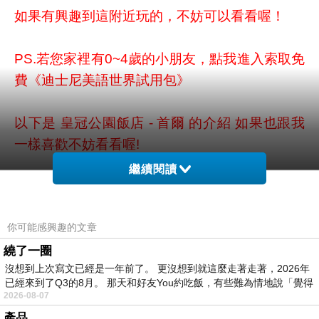
如果有興趣到這附近玩的，不妨可以看看喔！
PS.若您家裡有0~4歲的小朋友，
點我進入索取免
費《迪士尼美語世界試用包》
以下是 皇冠公園飯店 - 首爾 的介紹 如果也跟我
一樣喜歡不妨看看喔!
繼續閱讀
↓↓↓限量特優價格按鈕↓↓↓
你可能感興趣的文章
繞了一圈
沒想到上次寫文已經是一年前了。 更沒想到就這麼走著走著，2026年
已經來到了Q3的8月。 那天和好友You約吃飯，有些難為情地說「覺得
2026-08-07
產品