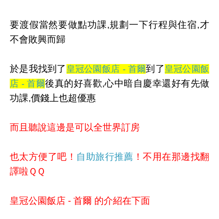
要渡假當然要做點功課,規劃一下行程與住宿,才
不會敗興而歸
於是我找到了
到了
皇冠公園飯店 - 首爾
皇冠公園飯
後真的好喜歡,心中暗自慶幸還好有先做
店 - 首爾
功課,價錢上也超優惠
而且聽說這邊是可以全世界訂房
也太方便了吧！
自助旅行推薦
！不用在那邊找翻
譯啦ＱＱ
皇冠公園飯店 - 首爾 的介紹在下面