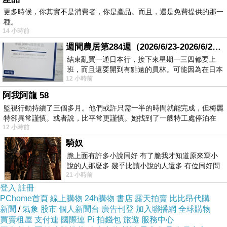
更多時候，你其實不是消費者，你是產品。而且，還是免費提供的那一
種。
14 小時前
週間農居第284週（2026/6/23-2026/6/24) 夏至 金黃稻浪洋溢豐收喜悅
結束亂買一通日本行，接下來星期一三四都要上
班，而且還要開到有點遠的員林。可能因為在日本
12 小時前
花不少錢，星期一出門上班時，心裡沒有一
阿我阿龍 58
監視行動持續了三個多月。他們或許只需一半的時間就能完成，但梅麗
特卻異常謹慎。或者說，比平常更謹慎。她找到了一艘特工處停泊在
12 小時前
騎奴
脆上面有許多小說同好 有了脆我才知道原來寫小
說的人那麼多 幾乎比讀小說的人還多 有位同好問
21 小時前
了一個問題 她說為什麼高中文學獎的
登入
註冊
PChome首頁
線上購物
24h購物
書店
露天拍賣
比比昂代購
新聞
/
氣象
股市
個人新聞台
廣告刊登
加入聯播網
全球購物
買賣租屋
支付連
國際連
Pi 拍錢包
旅遊
服務中心