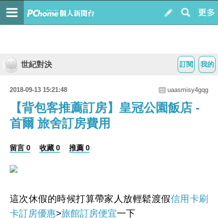
世紀對決
訂閱
我的
2018-09-13 15:21:48
uaasmisy4gqg
【背包客推薦訂房】皇冠公園飯店 -
首爾 旅舍訂房費用
留言 0
收藏 0
推薦 0
這次休假的時候打算帶家人放輕鬆渡假
信用卡刷
卡訂房優惠
>
旅館訂房便宜
一下