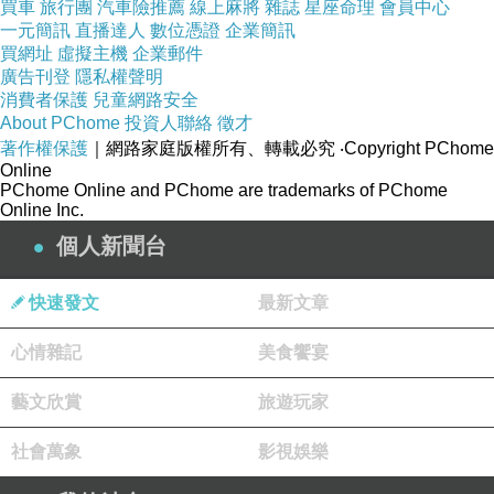
買車
旅行團
汽車險推薦
線上麻將
雜誌
星座命理
會員中心
一元簡訊
直播達人
數位憑證
企業簡訊
買網址
虛擬主機
企業郵件
廣告刊登
隱私權聲明
消費者保護
兒童網路安全
About PChome
投資人聯絡
徵才
著作權保護
｜網路家庭版權所有、轉載必究
‧Copyright PChome
Online
PChome Online and PChome are trademarks of PChome
Online Inc.
個人新聞台
快速發文
最新文章
心情雜記
美食饗宴
藝文欣賞
旅遊玩家
社會萬象
影視娛樂