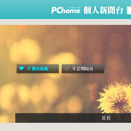
0
0
愛的鼓勵
訂閱站台
首頁