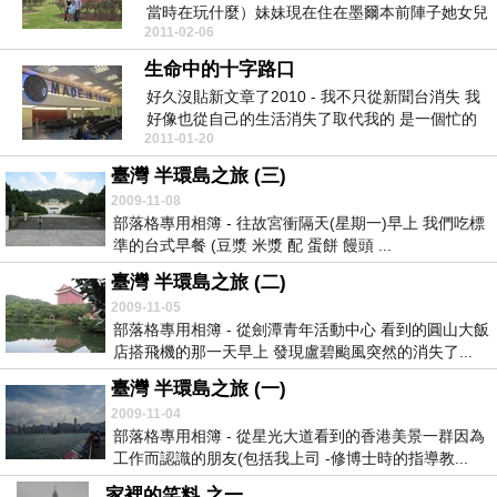
當時在玩什麼）妹妹現在住在墨爾本前陣子她女兒
2011-02-06
ㄧ歲生日...
生命中的十字路口
好久沒貼新文章了2010 - 我不只從新聞台消失 我
好像也從自己的生活消失了取代我的 是一個忙的
2011-01-20
團團...
臺灣 半環島之旅 (三)
2009-11-08
部落格專用相簿 - 往故宮衝隔天(星期一)早上 我們吃標
準的台式早餐 (豆漿 米漿 配 蛋餅 饅頭 ...
臺灣 半環島之旅 (二)
2009-11-05
部落格專用相簿 - 從劍潭青年活動中心 看到的圓山大飯
店搭飛機的那一天早上 發現盧碧颱風突然的消失了...
臺灣 半環島之旅 (一)
2009-11-04
部落格專用相簿 - 從星光大道看到的香港美景一群因為
工作而認識的朋友(包括我上司 -修博士時的指導教...
家裡的笑料 之一