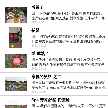
感冒了
圖 ＝ 阿嬤的好廚藝 身體不舒服時 總會特別想念
臺灣跟在臺灣的家人感冒 對我來說 是小事情一件
2011-05-18
就像東...
補習
圖 ＝ 依然愛踢足球的寶寶小時候的我 課業上是沒
什麼壓力的在臺灣讀小學時 聽身邊的朋友抱怨天
2011-04-16
天要補習...
愛 成熟了
圖＝優雅的香檳玫瑰小時候 連男朋友都沒交過半
個的我 就對愛情有很多想法當時 根本不知道愛是
2011-03-13
什麼 或是...
家裡的笑料 之二
圖＝愛玩的寶寶有一個星期六早上 老公看到 寶寶
早餐吃完後 自己在旁邊地上玩得髒兮兮的“寶貝 你
2011-03-06
要把自...
Spa 芳療舒壓 初體驗
圖 ＝ 我們在墨爾本的一個玫瑰花園 （不知道寶寶