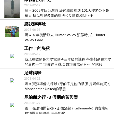
2009-02-12
圖 = 2008年回台灣時 終於親眼看到 101大樓老公不是
華人 所以對很多事的想法和反應都和我很不...
聽我碎碎唸
2008-06-06
圖 = 今年復活節去 Hunter Valley 渡假時, 在 Hunter
Valley Gard...
工作上的失落
2008-05-12
我現在教的是大學電訊科三年級的課程 學生都是在大學
的最後一年 準備進入職場 或準備當研究生 的階段...
足球媽咪
2008-04-21
圖 = 寶寶準備去練球 (穿的不是他的隊服 是幾年前買的
Manchester United的隊服...
尼泊爾之行 -3 假期的苦與樂
2008-01-27
圖 = 在尼泊爾首都 - 加德滿督 (Kathmandu) 的古廟街
尼泊爾真的很美 有長年被...