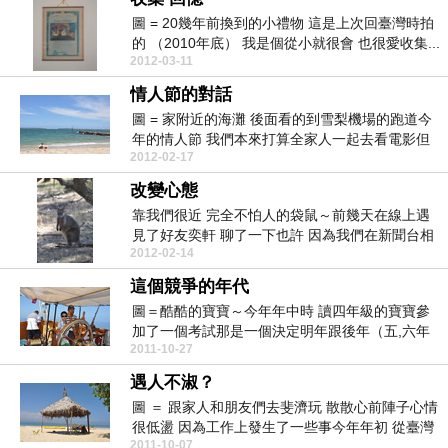
圖 = 20幾年前換到的小禮物 這是上次回臺灣時拍
的 （2010年底） 我是個從小就很會 也很愛收集...
2012-03-11
情人節的對話
圖 = 家附近的海灘 後面看的到雪梨機場的跑道今
年的情人節 我們本來打算全家人一起去看電影但
2012-02-17
這時候上...
改變心態
靠我們很近 完全不怕人的袋鼠～前幾天在線上遇
見了好友奕軒 聊了一下也許 因為我們在新聞台相
2012-02-14
遇相知的關...
這個競爭的年代
圖＝酷酷的寶寶～今年年中時 讀四年級的寶寶參
加了一個考試那是一個決定明年跟後年（五,六年
2011-10-27
級）能否上資...
遇人不淑？
圖 ＝ 跟家人和朋友們去斐濟玩 散散心前陣子心情
很低盪 因為工作上發生了一些事今年年初 從臺灣
2011-10-07
回到澳...