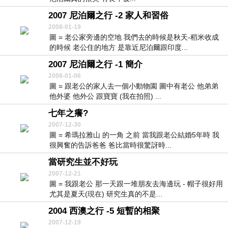
2007 尼泊爾之行 -2 家人和習俗
2008-01-19
圖 = 老公家旁邊的空地 我們去的時候是秋天-稻米收成
的時候 老公住的地方 是靠近尼泊爾跟印度...
2007 尼泊爾之行 -1 簡介
2008-01-06
圖 = 跟老公的家人去一個小動物園 圖中有老公 他弟弟
他外婆 他外公 跟寶寶 (我在拍照) ...
七年之癢?
2007-12-30
圖 = 希瑪拉雅山 的一角 之前 當我跟老公結婚5年時 我
很興奮的告訴爸爸 爸比當時很驚訝時...
當研究生並不好玩
2007-12-21
圖 = 我跟老公 那一天跟一堆朋友去海邊玩 - 帽子很好用
尤其是夏天(現在) 研究生真的不是...
2004 西澳之行 -5 短暫的相聚
2007-12-19