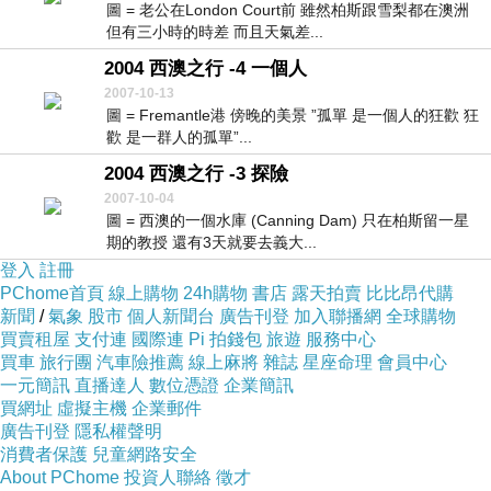
圖 = 老公在London Court前 雖然柏斯跟雪梨都在澳洲
但有三小時的時差 而且天氣差...
2004 西澳之行 -4 一個人
2007-10-13
圖 = Fremantle港 傍晚的美景 ”孤單 是一個人的狂歡 狂
歡 是一群人的孤單”...
2004 西澳之行 -3 探險
2007-10-04
圖 = 西澳的一個水庫 (Canning Dam) 只在柏斯留一星
期的教授 還有3天就要去義大...
登入
註冊
PChome首頁
線上購物
24h購物
書店
露天拍賣
比比昂代購
新聞
/
氣象
股市
個人新聞台
廣告刊登
加入聯播網
全球購物
買賣租屋
支付連
國際連
Pi 拍錢包
旅遊
服務中心
買車
旅行團
汽車險推薦
線上麻將
雜誌
星座命理
會員中心
一元簡訊
直播達人
數位憑證
企業簡訊
買網址
虛擬主機
企業郵件
廣告刊登
隱私權聲明
消費者保護
兒童網路安全
About PChome
投資人聯絡
徵才