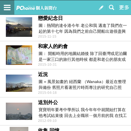
從這個角落看世界
訂閱
我的
戀愛紀念日
圖：熱鬧的達令港今年 老公和我 邁進了我們在一
起的第十七年 因為我們之前自己開船出遊很盡興
2015-11-15
...
和家人的約會
圖： 開船時用的地圖結婚後 除了回臺灣或尼泊爾
是一家三口的旅行其他時候 都是和老公的朋友或
2015-10-31
親戚們一...
近況
圖 = 風景如畫的 紐西蘭 （Wanaka）最近在整理
與備份 舊照片看著照片時而專注的研究自己照
2015-04-18
片...
送別外公
寶寶明年要考中學所以 我今年年中就開始打算在
他考試結束後 回去上全職班ㄧ個月前的我 在找工
2012-09-10
作跟應徵的...
收集 回憶