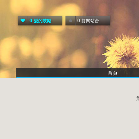
0
0
愛的鼓勵
訂閱站台
首頁