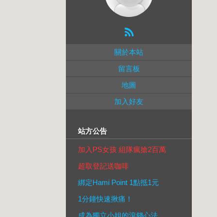
關於本站
留言板
地圖
加入好友
站方公告
加入PS女孩 組隊瘋搶2百萬
超取登記送咖啡
綁定Hami Point 1點抵1元
1分鐘快速揪痛！
成為獨立小姐的滾錢心法