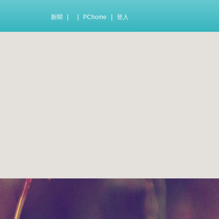
|
|
|
新聞
PChome
登入