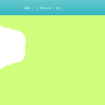
|
|
|
新聞
PChome
登入