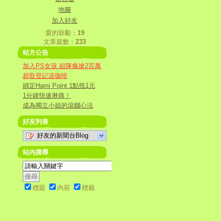
地圖
加入好友
愛的鼓勵：
19
文章篇數：
233
站方公告
加入PS女孩 組隊瘋搶2百萬
超取登記送咖啡
綁定Hami Point 1點抵1元
1分鐘快速揪痛！
成為獨立小姐的滾錢心法
好友列表
好友的新聞台Blog
站內搜尋
標題
內容
標籤