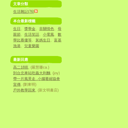
文章分類
生活雜記(76)
本台最新標籤
生日
、
獎學金
、
非關情色
、
母
親節
、
生活笑話
、
小電風
、
數
學比賽優等
、
舅媽生日
、
富基
漁港
、
兒童樂園
最新回應
高二18班
, (嚴慧珊ca.)
到台北車站吃義大利麵
, (joy)
帶一片風景走..小腦萎縮協會
宣傳
, (劉東明)
戶外教學回來
, (新文明書店)