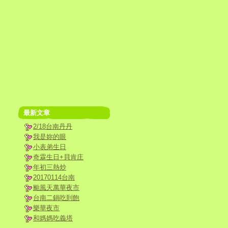
最新文章
2/18台南丹丹
我是妳的眼
小表弟生日
奇霖生日+貝肯庄
年初三熱炒
20170114台南
颱風天萬華夜市
台南二鍋吃到飽
樂華夜市
和媽媽吃義塔