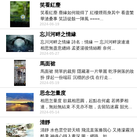
笑看紅麈
笑看紅塵 塵緣如何能得了 紅樓煙雨身其中 看盡繁
華滄桑事 笑語徒餘一陣風 ====...
2024-06-19
忘川河畔之情緣
忘川河畔之情緣 詩名：情緣 一 忘川河畔淚連連
相思無盡意纏綿 孟婆湯後情絲断 奈何...
2024-05-27
馬面裙
馬面裙 簡單的裁剪 隱藏著一片華麗 乾淨俐落的妝
扮 撐起一份端莊 沉穩的步伐 在行走...
2024-05-19
思念怎量度
相思怎量度 欲裁相思圓，起點在何處 若將夢相
連，無始無結束 不見亦不散，去留陷迷霧 韶光...
2024-05-14
清靜
清靜 水色雲空碧天晴 飛流直落滌我心 又捲濛霧消
酷暑 神魂心靜入畫深 圖：網路，如...