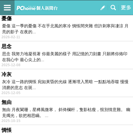
虫二小閣
訂閱
我的
憂傷
憂傷 這一季的憂傷 不在乎北風的寒冷 惆悵間夾雜 些許刺寒與凄涼 月
亮的影子 在夜的...
2026-02-11
思念
思念 我努力地凝視著 你最美麗的樣子 用記憶的刀刻畫 只願將你烙印
在我心中 最心尖上的...
2025-12-08
冷灰
灰冷 這一路的惆悵 宛如黃昏的光線 逐漸埋入黑暗 一點點地吞噬 慢慢
消磨的意志 在斑...
2025-12-05
無由
無由 月夜闌珊，星稀風微寒， 斜倚欄杆，隻影枯瘦，恨別情意難。 幽
見燭光，欲把相思瞞。 ...
2025-10-15
惆悵