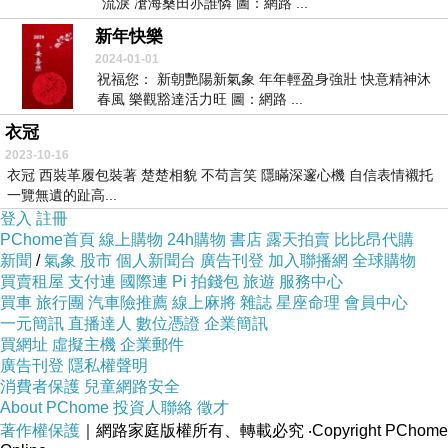
流淚 凔海桑田亦誰憐 圖：網路 ...
新年快樂
2024-01-01
祝福您： 新朝艷陽新氣象 年年輕盈身強壯 快意精神沐
春風 樂觀豁達活力旺 圖：網路 ...
衣冠
2023-10-16
衣冠 西裝革履包裝著 楚楚相貌 不苟言笑 隱瞞深邃心機 自信表情襯托
一覽無遺的趾高...
登入
註冊
PChome首頁
線上購物
24h購物
書店
露天拍賣
比比昂代購
新聞
/
氣象
股市
個人新聞台
廣告刊登
加入聯播網
全球購物
買賣租屋
支付連
國際連
Pi 拍錢包
旅遊
服務中心
買車
旅行團
汽車險推薦
線上麻將
雜誌
星座命理
會員中心
一元簡訊
直播達人
數位憑證
企業簡訊
買網址
虛擬主機
企業郵件
廣告刊登
隱私權聲明
消費者保護
兒童網路安全
About PChome
投資人聯絡
徵才
著作權保護
｜網路家庭版權所有、轉載必究
‧Copyright PChome