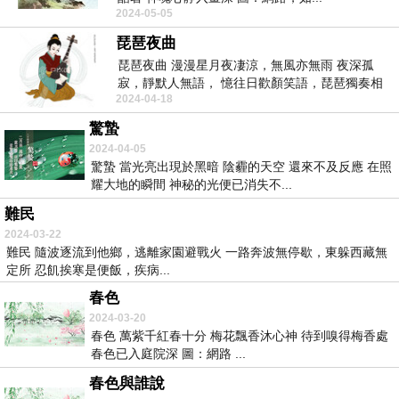
2024-05-05
琵琶夜曲
琵琶夜曲 漫漫星月夜凄涼，無風亦無雨 夜深孤
寂，靜默人無語， 憶往日歡顏笑語，琵琶獨奏相
2024-04-18
思...
驚蟄
2024-04-05
驚蟄 當光亮出現於黑暗 陰霾的天空 還來不及反應 在照
耀大地的瞬間 神秘的光便已消失不...
難民
2024-03-22
難民 隨波逐流到他鄉，逃離家園避戰火 一路奔波無停歇，東躲西藏無
定所 忍飢挨寒是便飯，疾病...
春色
2024-03-20
春色 萬紫千紅春十分 梅花飄香沐心神 待到嗅得梅香處
春色已入庭院深 圖：網路 ...
春色與誰說