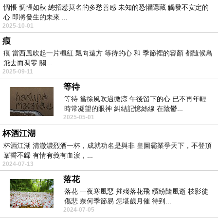
惆悵 惆悵如秋 總招惹莫名的多愁善感 未知的恐懼隱藏 觸發不安定的
心 即將發生的未來 ...
2025-10-01
痕
痕 當西風吹起一片楓紅 飄向遠方 等待的心 和 季節裡的容顏 都隨候鳥
飛去而凋零 關...
2025-09-11
等待
等待 當徐風吹過微涼 午後留下的心 已不再年輕
時常凝望的眼神 糾結記憶絲線 在陰鬱...
2025-05-01
杯酒江湖
杯酒江湖 清澈濃烈酒一杯，成就功名是與非 皇圖霸業爭天下，不登頂
峯誓不歸 有情有義有血淚，...
2024-07-13
落花
落花 一夜寒風惡 摧殘落花飛 繽紛隨風逝 枝影徒
傷悲 奈何季節易 怎堪歲月催 待到...
2024-07-05