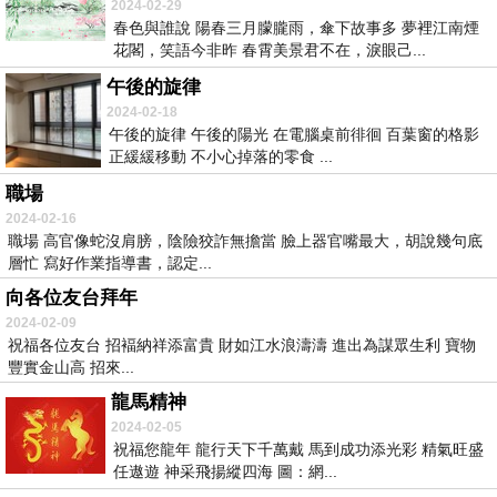
2024-02-29
春色與誰說 陽春三月朦朧雨，傘下故事多 夢裡江南煙
花閣，笑語今非昨 春霄美景君不在，淚眼己...
午後的旋律
2024-02-18
午後的旋律 午後的陽光 在電腦桌前徘徊 百葉窗的格影
正緩緩移動 不小心掉落的零食 ...
職場
2024-02-16
職場 高官像蛇沒肩膀，陰險狡詐無擔當 臉上器官嘴最大，胡說幾句底
層忙 寫好作業指導書，認定...
向各位友台拜年
2024-02-09
祝福各位友台 招褔納祥添富貴 財如江水浪濤濤 進出為謀眾生利 寶物
豐實金山高 招來...
龍馬精神
2024-02-05
祝福您龍年 龍行天下千萬戴 馬到成功添光彩 精氣旺盛
任遨遊 神采飛揚縱四海 圖：網...