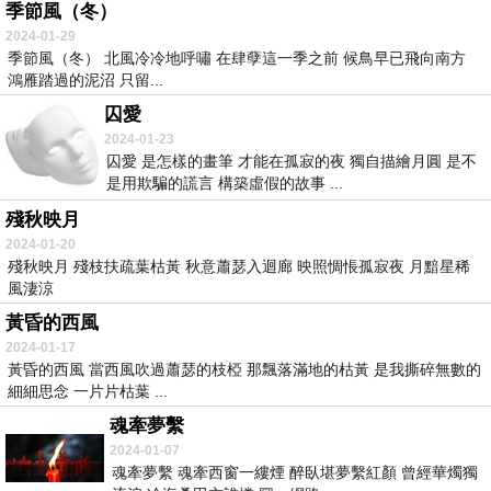
季節風（冬）
2024-01-29
季節風（冬） 北風冷冷地呼嘯 在肆孽這一季之前 候鳥早已飛向南方
鴻雁踏過的泥沼 只留...
囚愛
2024-01-23
囚愛 是怎樣的畫筆 才能在孤寂的夜 獨自描繪月圓 是不
是用欺騙的謊言 構築虛假的故事 ...
殘秋映月
2024-01-20
殘秋映月 殘枝扶疏葉枯黃 秋意蕭瑟入迴廊 映照惆悵孤寂夜 月黯星稀
風淒涼
黃昏的西風
2024-01-17
黃昏的西風 當西風吹過蕭瑟的枝椏 那飄落滿地的枯黃 是我撕碎無數的
細細思念 一片片枯葉 ...
魂牽夢繫
2024-01-07
魂牽夢繫 魂牽西窗一縷煙 醉臥堪夢繫紅顏 曾經華燭獨