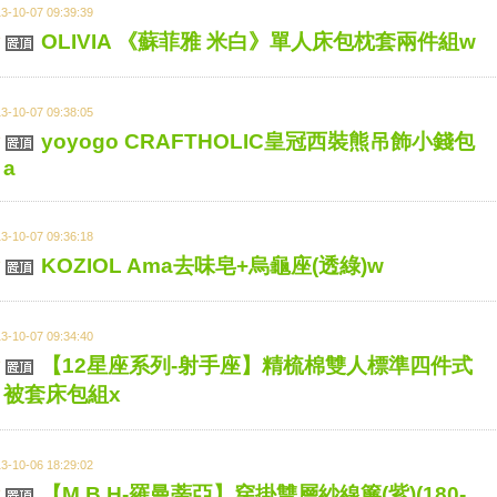
3-10-07 09:39:39
OLIVIA 《蘇菲雅 米白》單人床包枕套兩件組w
3-10-07 09:38:05
yoyogo CRAFTHOLIC皇冠西裝熊吊飾小錢包
a
3-10-07 09:36:18
KOZIOL Ama去味皂+烏龜座(透綠)w
3-10-07 09:34:40
【12星座系列-射手座】精梳棉雙人標準四件式
被套床包組x
3-10-06 18:29:02
【M.B.H-羅曼蒂亞】穿掛雙層紗線簾(紫)(180-