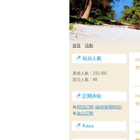
首頁
活動
站台人氣
201
累積人氣：
232,491
當日人氣：
88
訂閱本站
201
RSS訂閱
(
如何使用RSS
)
加入訂閱
Kaza
201