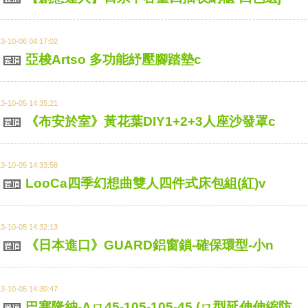
3-10-06 04:17:02
亞梭Artso 多功能紓壓腳踏墊c
3-10-05 14:35:21
《布安於室》黃花葉DIY1+2+3人座沙發罩c
3-10-05 14:33:58
LooCa四季幻想曲雙人四件式床包組(紅)v
3-10-05 14:32:13
《日本進口》GUARD鋁窗鎖-確保環型-小n
3-10-05 14:30:47
巴塞隆納-Aㄇ45-105-105-45 (ㄇ型延伸伸縮防