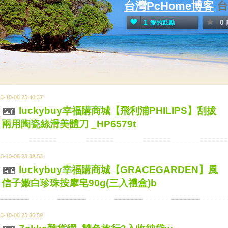
台灣PcHome博客
台
1
0
愛的鼓勵
3-10-08 23:40:37
luckybuy幸福購商城【飛利浦PHILIPS】刮拔
兩用陶瓷絲滑美體刀 _HP6579t
3-10-08 23:38:53
luckybuy幸福購商城【GRACEGARDEN】風
信子嫩白珍珠按摩皂90g(三入禮盒)b
3-10-08 23:36:59