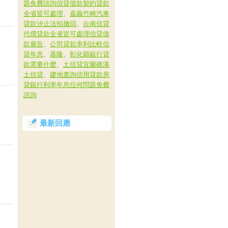
題免費諮詢信貸借款契約貸款
全省皆可處理
、
嘉義竹崎汽車
貸款汐止法拍撤回
、
台南信貸
代償貸款全省皆可處理信貸借
款廣告
、
公司貸款率利比較信
貸年息
、
基隆
、
彰化縣銀行貸
款需要什麼
、
土信貸宜蘭礁溪
土信貸
、
建地查詢信用貸款房
貸銀行利率年息任何問題免費
諮詢
最新回應