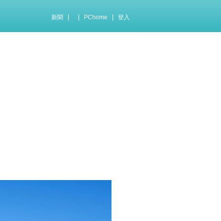
|
|
|
新聞
PChome
登入