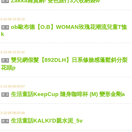
Zakka雜貨網- 雙色旅行3入收納袋w
3-10-08 23:35:10
ob歐布德【O.B】WOMAN玫瑰花潮流兒童T恤
k
3-10-08 23:33:42
雙兒網假髮【892DLH】日系修臉感蓬鬆斜分梨
花頭p
3-10-08 08:04:57
生活童話KeepCup 隨身咖啡杯 (M) 變形金剛a
3-10-08 08:03:08
生活童話KALKI'D親水泥_5v