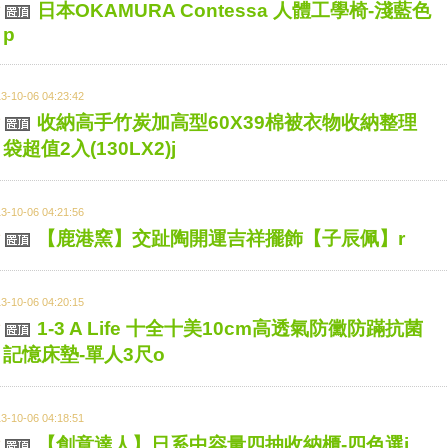
日本OKAMURA Contessa 人體工學椅-淺藍色
p
3-10-06 04:23:42
收納高手竹炭加高型60X39棉被衣物收納整理
袋超值2入(130LX2)j
3-10-06 04:21:56
【鹿港窯】交趾陶開運吉祥擺飾【子辰佩】r
3-10-06 04:20:15
1-3 A Life 十全十美10cm高透氣防黴防蹣抗菌
記憶床墊-單人3尺o
3-10-06 04:18:51
【創意達人】日系中容量四抽收納櫃-四色選j