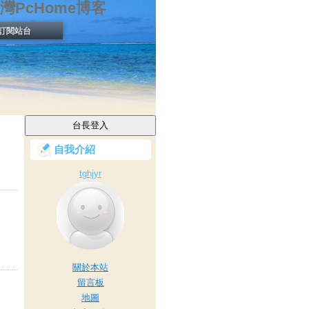
灣PcHome博客
訂閱站台
自我介紹
tghjyr
關於本站
留言板
地圖