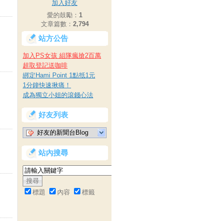
加入好友
愛的鼓勵：
1
文章篇數：
2,794
站方公告
加入PS女孩 組隊瘋搶2百萬
超取登記送咖啡
綁定Hami Point 1點抵1元
1分鐘快速揪痛！
成為獨立小姐的滾錢心法
好友列表
好友的新聞台Blog
站內搜尋
標題
內容
標籤