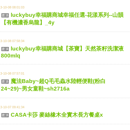
3-10-08 08:01:03
luckybuy幸福購商城幸福任選-花漾系列--山韻
【有機濃香烏龍】_4y
3-10-08 07:58:34
luckybuy幸福購商城【茶寶】天然茶籽洗潔液
800mlq
3-10-08 07:57:01
魔法Baby~超Q毛毛蟲水陸輕便鞋(粉白
24~29)~男女童鞋~sh2716a
3-10-07 09:41:34
CASA卡莎 麥絲橡木全實木長方餐桌x