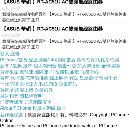
【ASUS 華碩 】RT-AC51U AC雙頻無線路由器
2016-01-30
假期前在森森購物網買的 【ASUS 華碩 】RT-AC51U AC雙頻無線路由
器已經送到家了,正好...
【ASUS 華碩 】RT-AC51U AC雙頻無線路由器
2016-01-30
假期前在森森購物網買的 【ASUS 華碩 】RT-AC51U AC雙頻無線路由
器已經送到家了,正好...
登入
註冊
PChome首頁
線上購物
24h購物
書店
露天拍賣
比比昂代購
新聞
/
氣象
股市
個人新聞台
廣告刊登
加入聯播網
全球購物
買賣租屋
支付連
國際連
Pi 拍錢包
旅遊
服務中心
買車
旅行團
汽車險推薦
線上麻將
雜誌
星座命理
會員中心
一元簡訊
直播達人
數位憑證
企業簡訊
買網址
虛擬主機
企業郵件
廣告刊登
隱私權聲明
消費者保護
兒童網路安全
About PChome
投資人聯絡
徵才
著作權保護
｜網路家庭版權所有、轉載必究
‧Copyright PChome
Online
PChome Online and PChome are trademarks of PChome