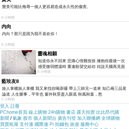
贊美可能比侮辱一個人更容易造成永久性的傷害。
8 小時前
内向
内向？那只是因为我不喜欢你！
8 小時前
靈魂相願
知道你永不回來 悲痛心情難按捺 擁抱你最後一次
感受微弱體溫時 重逢盼望交給祢 祢說天國再見面
6 小時前
此刻忍淚說別離 他日靈魂再
藍玫友8
旅人掌櫃旅人掌櫃 我又來找你喝茶囉 帶上三師兄一道來 知己兩三品茗
論道 人生樂事，平常也 窗外秋景盡入眼底 秋風秋葉，愁
5 小時前
登入
註冊
PChome首頁
線上購物
24h購物
書店
露天拍賣
比比昂代購
新聞
/
氣象
股市
個人新聞台
廣告刊登
加入聯播網
全球購物
買賣租屋
支付連
國際連
Pi 拍錢包
旅遊
服務中心