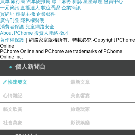
買車
旅行團
汽車險推薦
線上麻將
雜誌
星座命理
會員中心
一元簡訊
直播達人
數位憑證
企業簡訊
買網址
虛擬主機
企業郵件
廣告刊登
隱私權聲明
消費者保護
兒童網路安全
About PChome
投資人聯絡
徵才
著作權保護
｜網路家庭版權所有、轉載必究
‧Copyright PChome
Online
PChome Online and PChome are trademarks of PChome
Online Inc.
個人新聞台
快速發文
最新文章
心情雜記
美食饗宴
藝文欣賞
旅遊玩家
社會萬象
影視娛樂