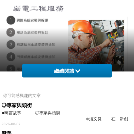
繼續閱讀
你可能感興趣的文章
◎專家與頭銜
■寓言故事 ◎專家與頭銜
⊕潘文良 在「新創
2026-08-07
之谷」裡——
贊美