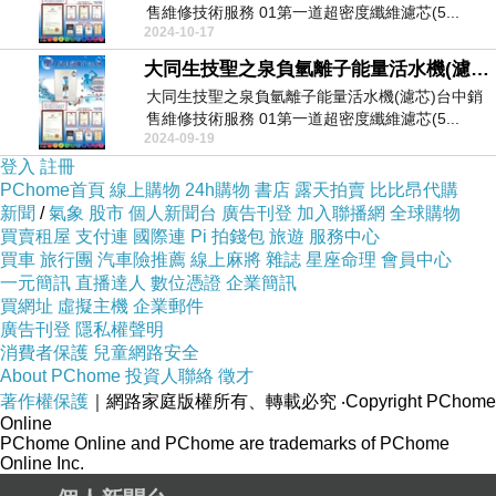
售維修技術服務 01第一道超密度纖維濾芯(5...
2024-10-17
大同生技聖之泉負氫離子能量活水機(濾芯)銷售維修技術服務
大同生技聖之泉負氫離子能量活水機(濾芯)台中銷
售維修技術服務 01第一道超密度纖維濾芯(5...
2024-09-19
登入
註冊
PChome首頁
線上購物
24h購物
書店
露天拍賣
比比昂代購
新聞
/
氣象
股市
個人新聞台
廣告刊登
加入聯播網
全球購物
買賣租屋
支付連
國際連
Pi 拍錢包
旅遊
服務中心
買車
旅行團
汽車險推薦
線上麻將
雜誌
星座命理
會員中心
一元簡訊
直播達人
數位憑證
企業簡訊
買網址
虛擬主機
企業郵件
廣告刊登
隱私權聲明
消費者保護
兒童網路安全
About PChome
投資人聯絡
徵才
著作權保護
｜網路家庭版權所有、轉載必究
‧Copyright PChome
Online
PChome Online and PChome are trademarks of PChome
Online Inc.