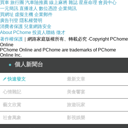
買車
旅行團
汽車險推薦
線上麻將
雜誌
星座命理
會員中心
一元簡訊
直播達人
數位憑證
企業簡訊
買網址
虛擬主機
企業郵件
廣告刊登
隱私權聲明
消費者保護
兒童網路安全
About PChome
投資人聯絡
徵才
著作權保護
｜網路家庭版權所有、轉載必究
‧Copyright PChome
Online
PChome Online and PChome are trademarks of PChome
進大門後首先映入眼簾的是玄關，照片是玄關墻裝飾+玄
Online Inc.
關櫃。黑色大理石面除了方便清理外也是進門後鑰匙與迎
個人新聞台
門擺飾的落腳處。
快速發文
最新文章
心情雜記
美食饗宴
藝文欣賞
旅遊玩家
社會萬象
影視娛樂