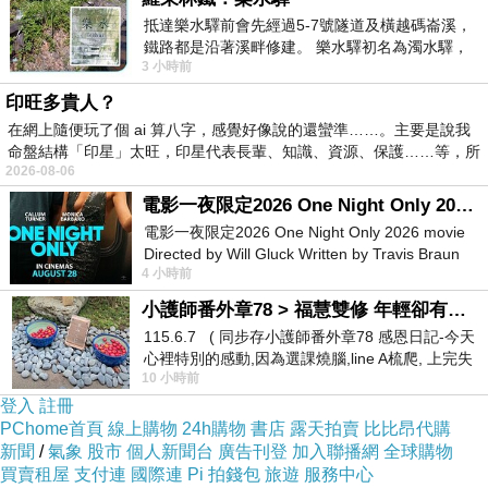
抵達樂水驛前會先經過5-7號隧道及橫越碼崙溪，
鐵路都是沿著溪畔修建。 樂水驛初名為濁水驛，
3 小時前
但因與臺鐵集集線車站同名，於1953
印旺多貴人？
在網上隨便玩了個 ai 算八字，感覺好像說的還蠻準……。主要是說我
命盤結構「印星」太旺，印星代表長輩、知識、資源、保護……等，所
2026-08-06
電影一夜限定2026 One Night Only 2026 movie
電影一夜限定2026 One Night Only 2026 movie
Directed by Will Gluck Written by Travis Braun
4 小時前
Starring Monica Barbaro
小護師番外章78 > 福慧雙修 年輕卻有個老靈魂 ㄑ金剛經〉podcast
115.6.7 ( 同步存小護師番外章78 感恩日記-今天
心裡特別的感動,因為選課燒腦,line A梳爬, 上完失
10 小時前
智課的她,特來傾
登入
註冊
PChome首頁
線上購物
24h購物
書店
露天拍賣
比比昂代購
新聞
/
氣象
股市
個人新聞台
廣告刊登
加入聯播網
全球購物
買賣租屋
支付連
國際連
Pi 拍錢包
旅遊
服務中心