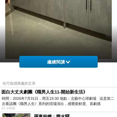
繼續閱讀
這個房子是一梯一戶的，所以整個電梯間是可以自由應用
的，這裡在電梯間設計做了整面墻的鞋櫃，大空間而且美
觀。
你可能感興趣的文章
面白大丈夫劇團《職男人生11-開始新生活》
時間：2026年7月31日，周五19:30 地點：北藝中心球劇場 這是第二
次看該團《職男人生》系列的現場演出，感覺新鮮度、喜劇感
20 小時前
羅東林鐵：樂水驛