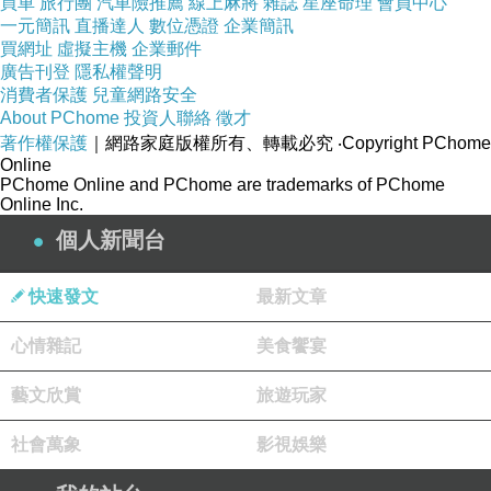
買車
旅行團
汽車險推薦
線上麻將
雜誌
星座命理
會員中心
一元簡訊
直播達人
數位憑證
企業簡訊
其中成本。但公眾顯然更希望看到，職能部門能
買網址
虛擬主機
企業郵件
通過管制手段的合理化與優化升級，來更公平、
廣告刊登
隱私權聲明
更有效率地消化“低價藥”的漲價壓力。然玉
消費者保護
兒童網路安全
About PChome
投資人聯絡
徵才
著作權保護
｜網路家庭版權所有、轉載必究
‧Copyright PChome
新聞來源http://news.hexun.com/2014-05-
Online
PChome Online and PChome are trademarks of PChome
09/164643985.html
Online Inc.
個人新聞台
澎湖縣民間汽車貸款
汽車貸款信貸房屋設定
銀行信貸車貸缺錢急用哪裡汽車貸款
快速發文
最新文章
債務協商車貸
心情雜記
美食饗宴
土信貸屏東崁頂土信貸土信貸宜蘭宜蘭土信貸
創業貸款率利計算信貸年息大樂透開獎號碼信貸
藝文欣賞
旅遊玩家
年息借貸增貸轉貸
社會萬象
影視娛樂
民間房屋信貸設定 信用貸款房屋 信貸房子買賣