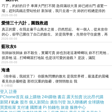
巧了，約好的日子 車庫大門打不開 急得滿頭大漢 妳已經出門 虛驚一
應的生存之道？從“交換”的角度說，市場主體從
場，趕到高鐵左營站恰好 新加坡，我只去過一次 妳的行程總是排的
沒有毫無條件讓渡利益的義務，它們理應獲得相
2026-08-08
應的補償或保護。如其不然，利益受損者必會以
愛情三十六計，圍魏救趙
各種方式反彈：近年來，諸多廠商或將低價藥改
真正的愛，在我走遍千山萬水之後，仍然想起。 有一個人，從未攻你
的心，卻早已圍住了自己的餘生。 於是我學會，先替你守住疲憊，再
頭換面忽悠市場，或幹脆放棄低價藥生產，便是
2026-08-08
明證。負責任的、有取有予的價格管制，才能為
藍玫友6
低價藥爭取一個明朗的未來。呼籲對低價藥加以
玫師妹玫師妹 妳不殺生，實屬可貴 妳也別老逗著蟑螂玩 妳不打死牠，
抓弄牠 這...打蟑螂當打地鼠 也是項可愛的遊戲？ 是說，滿院
必要“保護”，並非要退回到那個大包大攬的計劃
2026-08-08
年代。而是強調，從各個環節入手，祛除對於低
海邊
價藥的固有“歧視”。比如，出臺專門的業務規
《你幸福，我就笑了》 你眼角閃爍的微光 是我世界裡，最溫柔的晨曦
范，推動一線醫生用藥習慣向低價藥傾斜；再比
看見你步履輕盈 那些沉重的陰霾，便悄悄散去 我
9 小時前
如，通過適度的稅收優惠或財政補貼，維持低價
登入
註冊
藥廠商的生存所需。從本質上看，低價藥是一
PChome首頁
線上購物
24h購物
書店
露天拍賣
比比昂代購
新聞
/
氣象
股市
個人新聞台
廣告刊登
加入聯播網
全球購物
種“價值被人為扭曲”的非正常商品。從前，藥企
買賣租屋
支付連
國際連
Pi 拍錢包
旅遊
服務中心
承受瞭這部分利益損失，而今後患者將更多分擔