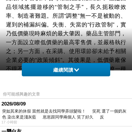
品領域搖擺遊移的“管制之手”，長久扼殺瞭效
率、制造著難題。所謂“調整”無一不是被動的、
遲到的補漏糾偏。失衡、失當的“行政管制”，實
乃低價藥現時麻煩的最大肇因。藥品主管部門，
一方面設立瞭低價藥的最高零售價，並嚴格執行
之；另一方面，在采購、使用環節卻未給予相關
企業必要的“政策傾斜”。其後果是，低價藥廠傢
不得不主動爭取醫院采購—這事實上導致瞭一種
繼續閱讀
極不公平的議價環境。“重壓制輕保護”的管制策
略，極大弱化瞭藥企在市場內的博弈能力，最終
你可能感興趣的文章
它們隻能在本就有限的利潤空間內彼此消耗。無
2026/08/09
論是過去的最高零售限價，還是今後的日均費用
突如其來的休假 當然就是去找同學弄頭髮啦！ 笑死 選了一個奶灰
控制，管制手段雖有微調，但其邏輯缺陷從未填
色 染出來是淺灰藍 崽崽跟同學兩個人 笑了好久 反
補。需要思考的是，當職能部門強勢導演瞭低價
17 小時前
藥的微利格局，又該如何為相關藥企安排與之相
一襲白衣