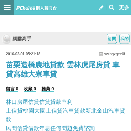
網購高手
訂閱
我的
2016-02-01 05:21:18
swingxgcc0f
苗栗造橋農地貸款 雲林虎尾房貸 車
貸高雄大寮車貸
留言 0
收藏 0
推薦 0
林口房屋信貸信貸貸款率利
土信貸桃園大園土信貸汽車貸款新北金山汽車貸
款
民間信貸借款年息任何問題免費諮詢