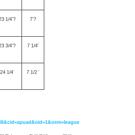
23 1/4'?
7'?
23 3/4'?
7 1/4'
24 1/4'
7 1/2 '
88&cid=apuad&oid=1&osm=league