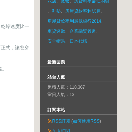
花店
、
派報
、
房貸利率最低的銀
、
鞋墊
、
房屋貸款率利試算
、
房屋貸款率利最低銀行2014
、
。乾燥速度比一
車貸遲繳
、
企業融資管道
、
安全帽貼
、
日本代標
可正式，讓您穿
最新回應
溢。
站台人氣
累積人氣：
118,367
當日人氣：
13
訂閱本站
RSS訂閱
(
如何使用RSS
)
加入訂閱