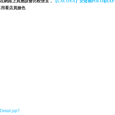
在網路上買應該會比較便宜，
【LACOYA】女短袖POLO衫(AP1
不用看店員臉色
etail.jsp?