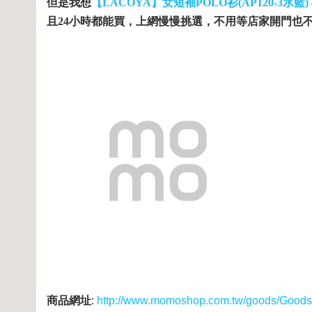
但是我想
【LACOYA】女短袖POLO衫(AP120-3水藍)
且24小時都能買，上網慢慢挑選，不用等店家開門也
商品網址
:
http://www.momoshop.com.tw/goods/GoodsD