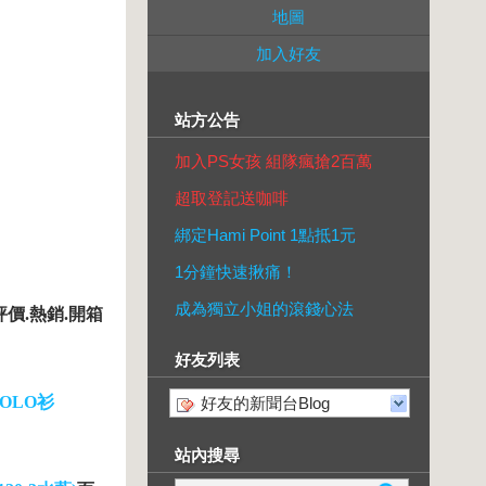
地圖
加入好友
站方公告
加入PS女孩 組隊瘋搶2百萬
超取登記送咖啡
綁定Hami Point 1點抵1元
1分鐘快速揪痛！
成為獨立小姐的滾錢心法
價.熱銷.開箱
好友列表
OLO衫
好友的新聞台Blog
站內搜尋