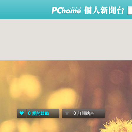
0
0
愛的鼓勵
訂閱站台