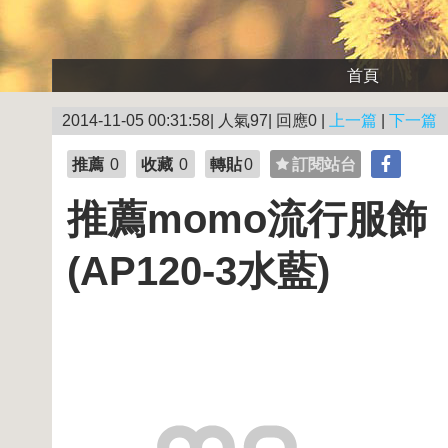
首頁
2014-11-05 00:31:58| 人氣97| 回應0 |
上一篇
|
下一篇
推薦
0
收藏
0
轉貼
0
訂閱站台
推薦momo流行服飾【
(AP120-3水藍)