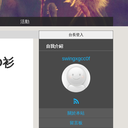
活動
自我介紹
swingxgcc0f
O衫
關於本站
留言板