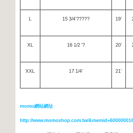
L
15 3/4'?????
19'
XL
16 1/2 '?
20'
XXL
17 1/4'
21'
momo網站網址
http://www.momoshop.com.tw/&memid=60000001