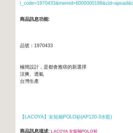
i_code=1970433&memid=6000000188&cid=apuad&
商品訊息功能
:
品號：1970433
極簡設計，是都會雅痞的新選擇
涼爽、透氣
台灣生產
【LACOYA】女短袖POLO衫(AP120-3水藍)
商品訊息描述
:
LACOYA 女短袖POLO衫