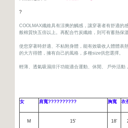
?
COOLMAX纖維具有涼爽的觸感，讓穿著者有舒適
般棉質快五倍以上。再配合竹炭纖維，則可有蓄熱保
使您穿著時舒適、不粘附身體，能有效吸收人體體表
的大方得體，擁有自己的風格，多種size供您選擇。
輕薄、透氣吸濕排汗功能適合運動、休閒、 戶外活動
女
肩寬??????????
胸寬
衣
M
15'
18'