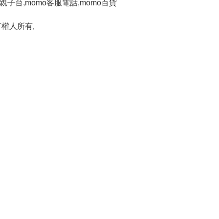
mo親子台,momo客服電話,momo百貨
權人所有,