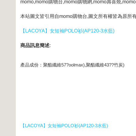
momo,momo購物台,momo購物網,momo壽喜燒,mo
本站圖文皆引用自momo購物台,圖文所有權皆為原所有
【LACOYA】女短袖POLO衫(AP120-3水藍)
商品訊息簡述
:
產品成份：聚酯纖維57?oolmax),聚酯纖維43??竹炭)
【LACOYA】女短袖POLO衫(AP120-3水藍)