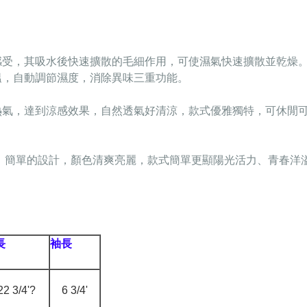
的感受，其吸水後快速擴散的毛細作用，可使濕氣快速擴散並乾燥
溫，自動調節濕度，消除異味三重功能。
熱氣，達到涼感效果，自然透氣好清涼，款式優雅獨特，可休閒
，簡單的設計，顏色清爽亮麗，款式簡單更顯陽光活力、青春洋
長
袖長
22 3/4'?
6 3/4'