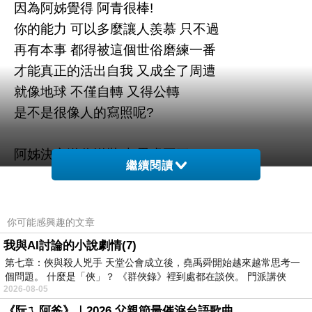
因為阿姊覺得
阿青很棒
!
你的能力
可以多麼讓人羨慕
只不過
再有本事
都得被這個世俗磨練一番
才能真正的活出自我
又成全了周遭
就像地球
不僅自轉
又得公轉
是不是很像人的寫照呢
?
阿姊決定送你洋裝時
思慮再三
繼續閱讀
並非不捨美麗的衣服
這件衣服擺了多年
都不捨得穿
剛好也錯過了那甜甜一笑的少女扮相了
你可能感興趣的文章
那天整理衣服 攬鏡自照猛然一看 我突然看到那
我與AI討論的小說劇情(7)
個略帶生澀的小女孩
第七章：俠與殺人兇手 天堂公會成立後，堯禹舜開始越來越常思考一
個問題。 什麼是「俠」？ 《群俠錄》裡到處都在談俠。 門派講俠
2026-08-05
在無形之中
已經長大 但我同時發現 有另一個俏
《阮ㄟ阿爸》｜2026 父親節最催淚台語歌曲