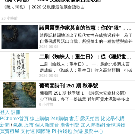
麗女孩 比現在的我
《阮ㄟ阿爸》｜2026 父親節最催淚台語歌曲
20 小時前
更加適合這件美麗的洋裝
諾貝爾獎作家莫言的智慧：你的“狠”，才是最好的自我保護
這段話精闢地道出了現代女性在成熟過程中，為了
我想我所希望帶給你的
是我走過這一段歲月的勇
自我保護與活出自我，所提煉出的一種智慧與鋒芒
2026-08-05
的平衡。 核心解讀與看法
敢心情和正面的力量
二刷《蜘蛛人：重生日》：從《狸想世界》到《怪奇物語》
二刷《蜘蛛人：重生日》。.一，最終北美週末票
阿姊相信
阿青是有勇氣走出城堡外的
房成績，《蜘蛛人：重生日》收入高於預期，打破
有一個幸福的城堡很棒
不需要割捨
2026-08-05
《復仇者聯盟：終局之戰》記錄，成為
但常常躲在城堡裡
選擇逃避
其實會錯過很多風
葡萄園詩刊 251 期 秋季號
葡萄園 251 期 秋季號 1 《詩寫大安森林公園》
景
少了喧囂，多了一份綠意 難能可貴水泥叢林多出
在我眼底
你是一個骨子裡很愛挑戰的熱血之人
6 小時前
一
阿姊相信以你的天資
在歷經層層磨練之後
登入
註冊
PChome首頁
線上購物
24h購物
書店
露天拍賣
比比昂代購
會蛻變成無比耀眼的人才及靈性
!
新聞
/
氣象
股市
個人新聞台
廣告刊登
加入聯播網
全球購物
我相信自己的眼光
而你
願意相信我嗎
?
買賣租屋
支付連
國際連
Pi 拍錢包
旅遊
服務中心