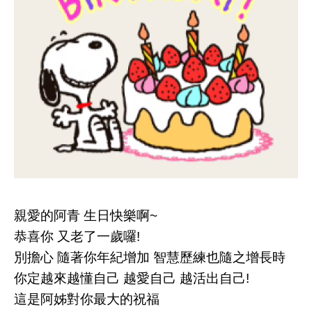
親愛的阿青
生日快樂啊
~
恭喜你
又老了一歲囉
!
別擔心
隨著你年紀增加
智慧歷練也隨之增長時
你定越來越懂自己
越愛自己
越活出自己
!
這是阿姊對你最大的祝福