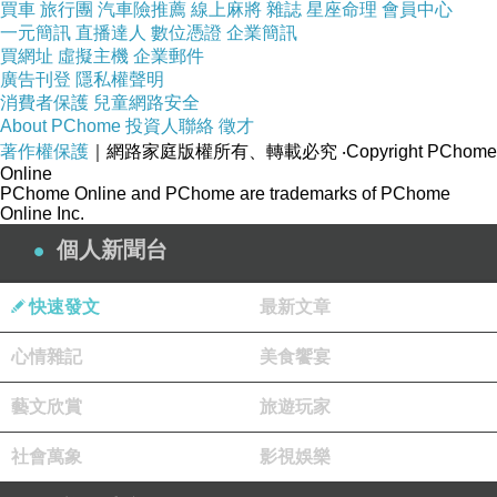
買車
旅行團
汽車險推薦
線上麻將
雜誌
星座命理
會員中心
一元簡訊
直播達人
數位憑證
企業簡訊
阿姊希望阿青越來越愛自己
勇敢做自己
找回臭
買網址
虛擬主機
企業郵件
廣告刊登
隱私權聲明
屁的阿青
^^
消費者保護
兒童網路安全
About PChome
投資人聯絡
徵才
生日快樂
最棒的寶貝阿青
!
啾
!
著作權保護
｜網路家庭版權所有、轉載必究
‧Copyright PChome
Online
PChome Online and PChome are trademarks of PChome
Online Inc.
個人新聞台
快速發文
最新文章
心情雜記
美食饗宴
藝文欣賞
旅遊玩家
社會萬象
影視娛樂