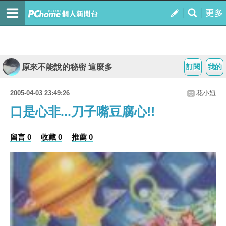
原來不能說的秘密 這麼多
訂閱
我的
2005-04-03 23:49:26
花小妞
口是心非...刀子嘴豆腐心!!
留言 0
收藏 0
推薦 0