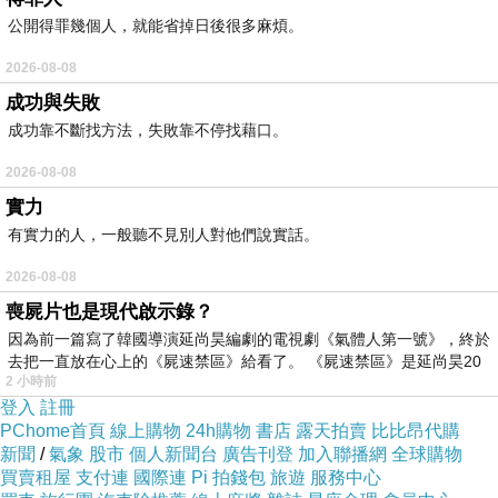
公開得罪幾個人，就能省掉日後很多麻煩。
口是心非...
2026-08-08
成功與失敗
刀子嘴豆腐心...
成功靠不斷找方法，失敗靠不停找藉口。
2026-08-08
實力
這兩句話是我二專同學常常跟我說ㄉ兩句話....
有實力的人，一般聽不見別人對他們說實話。
2026-08-08
他們都這麼說我!!
喪屍片也是現代啟示錄？
因為前一篇寫了韓國導演延尚昊編劇的電視劇《氣體人第一號》，終於
其實我也不否認這點!!
去把一直放在心上的《屍速禁區》給看了。 《屍速禁區》是延尚昊20
2 小時前
登入
註冊
因為我真ㄉ是降子ㄉ我!!
PChome首頁
線上購物
24h購物
書店
露天拍賣
比比昂代購
新聞
/
氣象
股市
個人新聞台
廣告刊登
加入聯播網
全球購物
買賣租屋
支付連
國際連
Pi 拍錢包
旅遊
服務中心
跟人家吵架明明就已經原諒對方ㄌ...