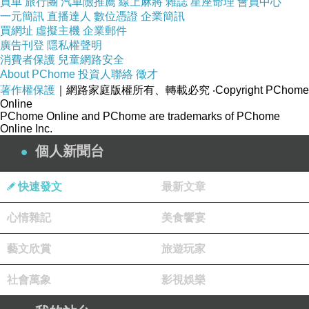
買車
旅行團
汽車險推薦
線上麻將
雜誌
星座命理
會員中心
一元簡訊
直播達人
數位憑證
企業簡訊
買網址
虛擬主機
企業郵件
可是還是要嘴硬心軟~口是心非~
廣告刊登
隱私權聲明
消費者保護
兒童網路安全
About PChome
投資人聯絡
徵才
著作權保護
｜網路家庭版權所有、轉載必究
‧Copyright PChome
Online
PChome Online and PChome are trademarks of PChome
女人啊!!
Online Inc.
個人新聞台
這就是女人~~~~~
快速發文
最新文章
我就是降子ㄉ女人!!
心情雜記
美食饗宴
你懂ㄌ嗎???
藝文欣賞
旅遊玩家
社會萬象
影視娛樂