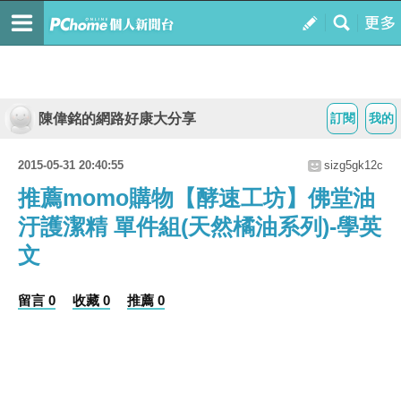
陳偉銘的網路好康大分享
訂閱
我的
2015-05-31 20:40:55
sizg5gk12c
推薦momo購物【酵速工坊】佛堂油
汙護潔精 單件組(天然橘油系列)-學英
文
留言 0
收藏 0
推薦 0