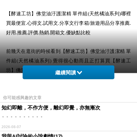
【酵速工坊】佛堂油汙護潔精 單件組(天然橘油系列)哪裡
買最便宜.心得文.試用文.分享文行李箱/旅遊用品分享推薦.
好用.推薦.評價.熱銷.開箱文.優缺點比較
前幾天在逛街的時候看到【酵速工坊】佛堂油汙護潔精 單
件組(天然橘油系列) 覺得很心動而且正打算買【酵速工
坊】佛堂油汙護潔精 單件組(天然橘油系列)
繼續閱讀
但是我想【酵速工坊】佛堂油汙護潔精 單件組(天然橘油
你可能感興趣的文章
系列) 在網路上買應該會比較便宜，【酵速工坊】佛堂油
知幻即離，不作方便，離幻即覺，亦無漸次
汙護潔精 單件組(天然橘油系列)而且24小時都能買，上網
。。。。。。。。。。
慢慢挑選，不用等店家開門也不用看店員臉色
2026-08-07
想要購買【酵速工坊】佛堂油汙護潔精 單件組
我與AI討論的小說劇情(17)