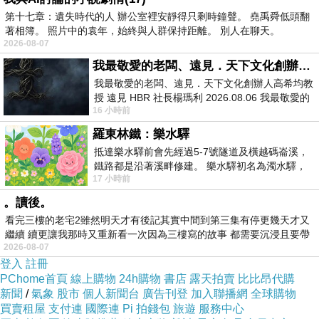
第十七章：遺失時代的人 辦公室裡安靜得只剩時鐘聲。 堯禹舜低頭翻
(天然橘油系列)已經想很多天了!也求助谷哥大神
著相簿。 照片中的袁年，始終與人群保持距離。 別人在聊天。
發現【酵速工坊】佛堂油汙護潔精 單件組(天然
2026-08-07
橘油系列)的評價真的不錯想想哪裡買最便宜.心
我最敬愛的老闆、遠見．天下文化創辦人高希均教授
得文.試用文.分享文行李箱/旅遊用品分享推薦.好
我最敬愛的老闆、遠見．天下文化創辦人高希均教
授 遠見 HBR 社長楊瑪利 2026.08.06 我最敬愛的
用.推薦.評價.熱銷.開箱文.優缺點比較
16 小時前
老闆、遠見．天下文化創辦人高希均教
羅東林鐵：樂水驛
最後選擇在這購買【酵速工坊】佛堂油汙護潔精
抵達樂水驛前會先經過5-7號隧道及橫越碼崙溪，
單件組(天然橘油系列) 的原因,是因為比較有保障,
鐵路都是沿著溪畔修建。 樂水驛初名為濁水驛，
17 小時前
但因與臺鐵集集線車站同名，於1953
也不會遇到詐騙集團,所以才選擇在這購入
。讀後。
看完三樓的老宅2雖然明天才有後記其實中間到第三集有停更幾天才又
更多資料、資訊參考分享↓↓↓
繼續 續更讓我那時又重新看一次因為三樓寫的故事 都需要沉浸且要帶
2026-08-07
有
登入
註冊
PChome首頁
線上購物
24h購物
書店
露天拍賣
比比昂代購
新聞
/
氣象
股市
個人新聞台
廣告刊登
加入聯播網
全球購物
買賣租屋
支付連
國際連
Pi 拍錢包
旅遊
服務中心