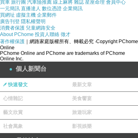
買車
旅行團
汽車險推薦
線上麻將
雜誌
星座命理
會員中心
一元簡訊
直播達人
數位憑證
企業簡訊
買網址
虛擬主機
企業郵件
廣告刊登
隱私權聲明
消費者保護
兒童網路安全
About PChome
投資人聯絡
徵才
著作權保護
｜網路家庭版權所有、轉載必究
‧Copyright PChome
Online
PChome Online and PChome are trademarks of PChome
Online Inc.
個人新聞台
快速發文
最新文章
心情雜記
美食饗宴
藝文欣賞
旅遊玩家
社會萬象
影視娛樂
商品網址
: