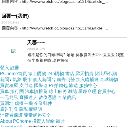
回覆內容→http://www.wretch.cc/blog/casino1314&article_...
回覆一(我們)
2008-01-29
回覆內容→http://www.wretch.cc/blog/casino1314&article_...
天哪~~~
2008-01-29
這不是你的口頭禪嗎? 哈哈 你很愛叫天耶~ 去去去 我整
個半夜都在咳 現在抽個...
登入
註冊
PChome首頁
線上購物
24h購物
書店
露天拍賣
比比昂代購
新聞
/
氣象
股市
個人新聞台
廣告刊登
加入聯播網
全球購物
買賣租屋
支付連
國際連
Pi 拍錢包
旅遊
服務中心
買車
旅行團
汽車險推薦
線上麻將
雜誌
星座命理
會員中心
一元簡訊
直播達人
數位憑證
企業簡訊
買網址
虛擬主機
企業郵件
廣告刊登
隱私權聲明
消費者保護
兒童網路安全
About PChome
投資人聯絡
徵才