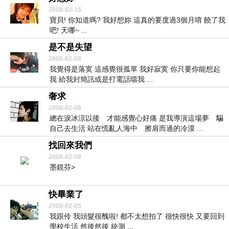
2008-02-15
寶貝! 你知道嗎? 我好想妳 這真的要度過3個月唷 饒了我
吧! 天哪~ ...
是不是失望
2008-02-08
我覺得是落寞 這感覺很孤單 我好寂寞 你只要你能想起
我 給我封簡訊或是打電話噹我 ...
奢求
2008-02-08
總在淚冰涼以後 才能感覺心好痛 是我導演這場夢 騙
自己去生活 站在慌亂人海中 擦肩而過的冷漠 ...
找回來我們
2008-02-08
墨鏡芬>
快畢業了
2008-02-05
我跟伶 我頭髮很醜啦! 都不太想拍了 很快很快 又要回到
學校生活 然後然後 統測 ...