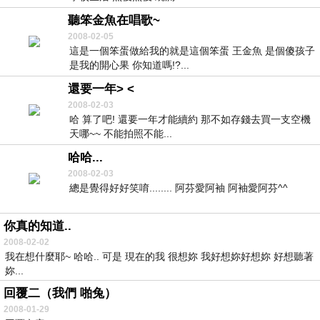
聽笨金魚在唱歌~
2008-02-05
這是一個笨蛋做給我的就是這個笨蛋 王金魚 是個傻孩子
是我的開心果 你知道嗎!?...
還要一年> <
2008-02-03
哈 算了吧! 還要一年才能續約 那不如存錢去買一支空機
天哪~~ 不能拍照不能...
哈哈...
2008-02-03
總是覺得好好笑唷........ 阿芬愛阿袖 阿袖愛阿芬^^
你真的知道..
2008-02-02
我在想什麼耶~ 哈哈.. 可是 現在的我 很想妳 我好想妳好想妳 好想聽著
妳...
回覆二（我們 啪兔）
2008-01-29