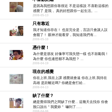
是因為我想跟你靠很近 不是這樣說 不喜歡這樣的
感覺了 是我， 真的好想跟你一起生活。...
2008-05-13
只有靠近
我才知道你存在！ 也並完全是，言語只會讓人誤
會罷了！ 眼神才能看穿，我知道我們有...
2008-05-10
憑什麼！
為什麼是朋友 好像寧可我失戀一樣 也不鼓勵我！
為什麼 你也連想都不為我想？ ...
2008-04-19
現在的感覺
你在上班,我在上課 感覺就會遠 你在上班,我待在
高雄 是距離近嗎? 你總是會打給...
2008-04-13
缺了什麼？
總是覺得我們之間缺了什麼... 這幾天去找你 你會
脫口說出＂我愛妳＂ 嚇到了......
2008-04-06