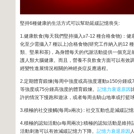
堅持6種健康的生活方式可以幫助延緩記憶喪失:
1.健康飲食(每天我們堅持攝入≥7-12 種合格食物)
化至少需攝入7 種以上)合格食物(研究工作納入的1
類、堅果和茶)，為身體每天的代謝活動提供一個充足
護人類大腦健康。而且，營養不良飲食方面可以有效調
經變性進展情況相關的神經炎症反應過程。
2.定期體育鍛煉(每周中強度或高強度運動≥150分鍾
等強度或75分鍾高強度的體育鍛煉。
記憶力衰退原因
許的情況下慢跑和遊泳，或者每周去騎山地車或打籃
3.積極的社交接觸(每周≥兩次) : 社交互動也是減
4.積極的認知活動(≥每周兩次):積極的認知活動是
活動刺激可以有效減緩記憶力下降。
記憶力衰退原因