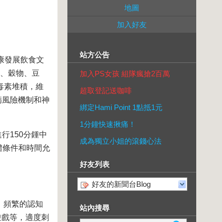
地圖
加入好友
站方公告
健康發展飲食文
類、穀物、豆
加入PS女孩 組隊瘋搶2百萬
毒素堆積，維
超取登記送咖啡
病風險機制和神
綁定Hami Point 1點抵1元
1分鐘快速揪痛！
行150分鍾中
成為獨立小姐的滾錢心法
體條件和時間允
好友列表
好友的新聞台Blog
。頻繁的認知
站內搜尋
遊戲等，適度刺