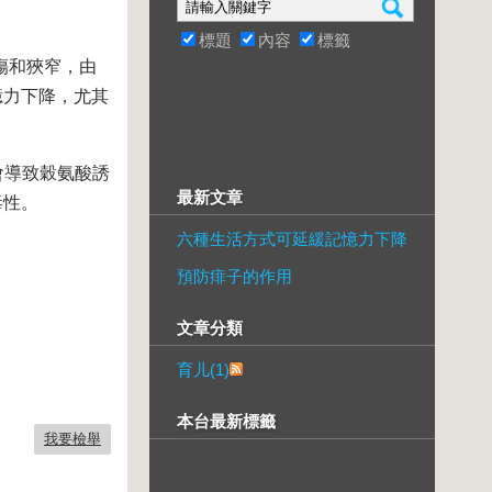
標題
內容
標籤
傷和狹窄，由
憶力下降，尤其
會導致穀氨酸誘
最新文章
毒性。
六種生活方式可延緩記憶力下降
預防痱子的作用
文章分類
育儿(1)
本台最新標籤
我要檢舉