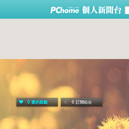
0
0
愛的鼓勵
訂閱站台