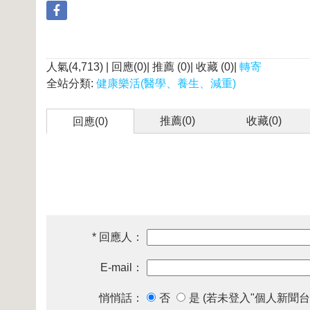
人氣(4,713) | 回應(0)| 推薦 (
0
)| 收藏 (
0
)|
轉寄
全站分類:
健康樂活(醫學、養生、減重)
推薦(
0
)
收藏(
0
)
回應(0)
* 回應人：
E-mail：
悄悄話：
否
是 (若未登入"個人新聞台