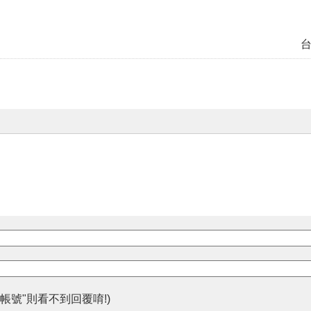
帳號"則看不到回覆唷!)