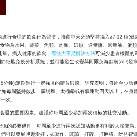
：健康進行合理的飲食行為習慣，推薦每天必須堅持攝入≥7-12 種(
2 種食物為水果、蔬菜、魚類、肉類、奶類、適量鹽、適量油、蛋
能量。攝入健康的飲食，
專注力不足解決方法
可減少患者機體的
節細胞免疫分析系統，並可能發生改變與阿爾茨海默病(AD)發
或75分鍾):定期進行一定強度的體育鍛煉。研究表明，每周至少應進
比如每周堅持散步、廣場舞、太極拳或有氧運動四天以上，在身
球一次。
緩記憶衰退的重要因素。建議你每周至少參加兩次積極的社交活動。
維持記憶的必要條件，每周至少進行兩次認知活動更有利於大腦健康
人們可以發展興趣愛好，如寫作、閱讀、打牌、打麻將、玩益智