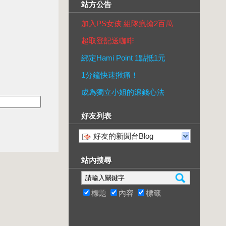
站方公告
加入PS女孩 組隊瘋搶2百萬
超取登記送咖啡
綁定Hami Point 1點抵1元
1分鐘快速揪痛！
成為獨立小姐的滾錢心法
好友列表
好友的新聞台Blog
站內搜尋
標題
內容
標籤