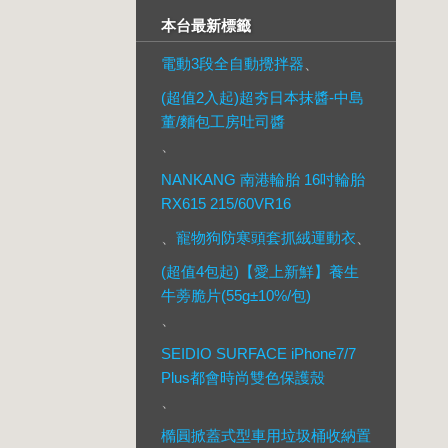
本台最新標籤
電動3段全自動攪拌器
、
(超值2入起)超夯日本抹醬-中島
董/麵包工房吐司醬
、
NANKANG 南港輪胎 16吋輪胎
RX615 215/60VR16
、
寵物狗防寒頭套抓絨運動衣
、
(超值4包起)【愛上新鮮】養生
牛蒡脆片(55g±10%/包)
、
SEIDIO SURFACE iPhone7/7
Plus都會時尚雙色保護殼
、
橢圓掀蓋式型車用垃圾桶收納置