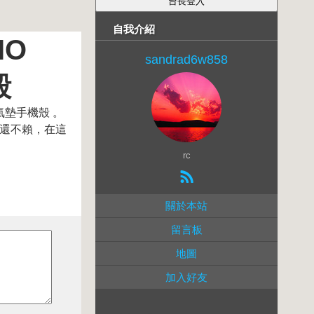
自我介紹
IO
sandrad6w858
殼
墊手機殼 。
覺還不賴，在這
rc
關於本站
留言板
地圖
加入好友