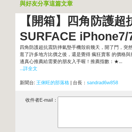
與好友分享這篇文章
【開箱】四角防護超抗
SURFACE iPhon
四角防護超抗震防摔氣墊手機殼前幾天，開了門，突然
逛了許多地方比價之後，還是覺得 瘋狂賣客 的價格
邊真心推薦給需要的朋友入手喔！推薦指數：★...
...詳全文
新聞台:
王俐旺的部落格
| 台長：
sandrad6w858
收件者E-mail：