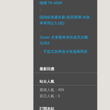
物桶 TA-A004
、
隔熱紙卷簾前窗-銀黑漸層-休旅
車專用(2入1組)
、
Stoner 史東樂車身快速亮光蠟
92354
、
手提式加厚保冷保溫兩用袋
最新回應
站台人氣
累積人氣：
459
當日人氣：
0
訂閱本站