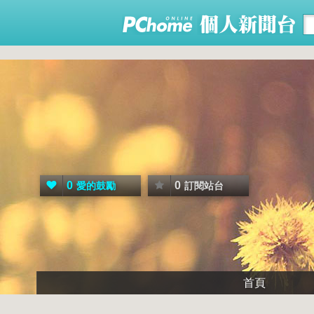
0
0
愛的鼓勵
訂閱站台
首頁