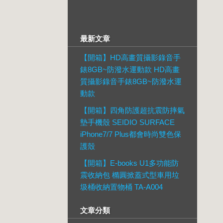
最新文章
【開箱】HD高畫質攝影錄音手
錶8GB~防潑水運動款 HD高畫
質攝影錄音手錶8GB~防潑水運
動款
【開箱】四角防護超抗震防摔氣
墊手機殼 SEIDIO SURFACE
iPhone7/7 Plus都會時尚雙色保
護殼
【開箱】E-books U1多功能防
震收納包 橢圓掀蓋式型車用垃
圾桶收納置物桶 TA-A004
文章分類