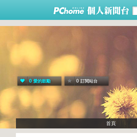
0
0
愛的鼓勵
訂閱站台
首頁