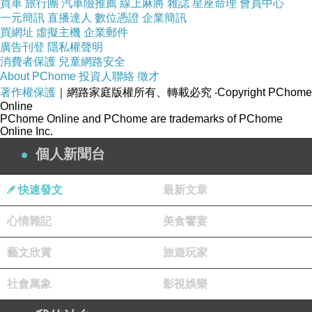
買車
旅行團
汽車險推薦
線上麻將
雜誌
星座命理
會員中心
一元簡訊
直播達人
數位憑證
企業簡訊
買網址
虛擬主機
企業郵件
廣告刊登
隱私權聲明
消費者保護
兒童網路安全
About PChome
投資人聯絡
徵才
著作權保護
｜網路家庭版權所有、轉載必究
‧Copyright PChome
Online
PChome Online and PChome are trademarks of PChome
Online Inc.
個人新聞台
快速發文
最新文章
心情雜記
美食饗宴
藝文欣賞
旅遊玩家
社會萬象
影視娛樂