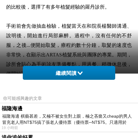
的比較後，選擇了有多年植髮經驗的羅丹診所。
手術前會先做抽血檢驗，植髮當天在和院長楊醫師溝通、
說明後，開始進行局部麻醉。過程中，沒有任何的不舒
服，之後...便開始取髮，療程約數十分鐘，取髮的速度也
非常快，在顯示出ARTAS植髮系統與團隊的專業。期間，
診所會貼心為手術診友準備餐點，用過餐、稍微休息後，
繼續閱讀
便開始下一階段－『種髮』。
植髮中，楊醫師和在旁協助的護理人員們速度相當的快，
你可能感興趣的文章
全程我是躺在長椅上，非常舒適，頭髮在種植的當下，也
福隆海邊
沒有絲毫的不適，經醫師的評估是種植1200株左右，手術
福隆海邊 棋藝甚差，又極不被女生對上眼，極之吝嗇又cheap的男人
完成後，護理人員會詳細說明植髮手術術後衛教，在確認
冒充老人用NT$75搞了張老人優待票（優待票─NT$75。只適用於
19 小時前
我的狀況是ok的，就可離開診所嘍！！
追你追的好累。