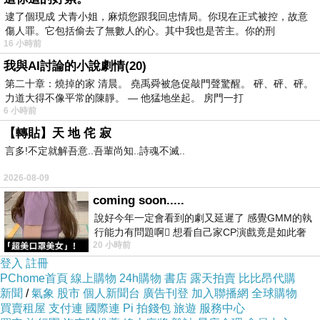
逮了個現成 犬青小姐，麻煩您跟我回忠情局。你現在正式被控，故意
術後隔天，需要回診換藥，第三天開始可回來洗頭 ( 診所
傷人罪。它包括偷去了無數人的心。其中我也是苦主。你的刑
16 小時前
有提供診友術後一星期免費洗頭的服務 ) 。在來安排一個
我與AI討論的小說劇情(20)
月、半年、一年半、二年的階段性回診，讓楊醫師看一下
第二十章：燒掉的家 清晨。 堯禹舜被急促敲門聲驚醒。 砰、砰、砰。
術後頭髮生長狀況。現在的髮量髮線終於在細心照護下有
力道大得不像平常的陳靜。 — 他猛地坐起。 房門一打
6 小時前
了改變，一切都不一樣了！！非常感謝羅丹診所專業的醫
【轉貼】天 地 侘 寂
療團隊和護理團隊~如果大家有和我一樣的困擾，真的可
言多!不定就解吾意..吾輩尚知..詩魂不滅..
以放心交給羅丹診所的植髮團隊！！
2026-08-09
coming soon.....
說好今年一定會看到的劇又延遲了 感覺GMM的執
行能力有問題啊🫩 想看自己家CP演戲竟是如此奢
20 小時前
侈的事 GMM你說看看啊😑 先把劇放
登入
註冊
PChome首頁
線上購物
24h購物
書店
露天拍賣
比比昂代購
新聞
/
氣象
股市
個人新聞台
廣告刊登
加入聯播網
全球購物
買賣租屋
支付連
國際連
Pi 拍錢包
旅遊
服務中心