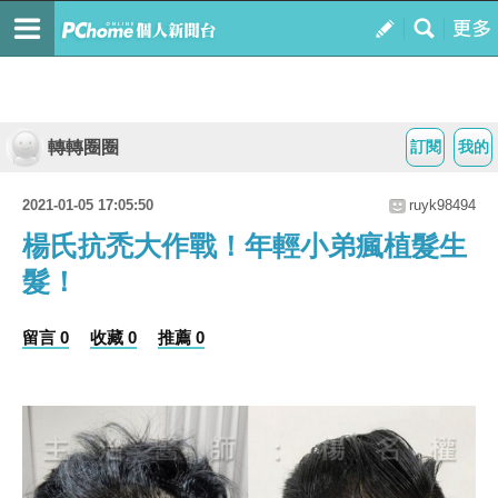
轉轉圈圈
訂閱
我的
2021-01-05 17:05:50
ruyk98494
楊氏抗禿大作戰！年輕小弟瘋植髮生
髮！
留言 0
收藏 0
推薦 0