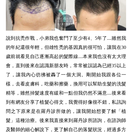
說到抗禿作戰，小弟我也奮鬥了至少有4、5年了....雖然我
的年紀還很年輕，但雄性禿的基因真的很可怕，讓我在30
歲前就看見自己逐漸高起的髮際線....本來我也沒有太大理
會，直到後來在認識新朋友時，常常被誤認為已經35以上
了，讓我內心彷彿被轟了一個大洞。剛開始我跟各位一
樣，去看皮膚科，吃藥和擦藥，換用可以幫助生髮的洗髮
精等，雖然掉髮速度有緩和一點但我仍然不滿意....後來看
到有網友分享了植髮心得文，我覺得好像很不錯，私訊詢
問之下原來是在羅丹診所做的，讓我開始想要了解「植
髮」這種治療。後來我直接來到羅丹診所諮詢，在諮詢師
及醫師的細心解說下，更了解自己的落髮狀況，經過多方