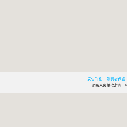
．
廣告刊登
．
消費者保護
網路家庭版權所有、轉載必究 