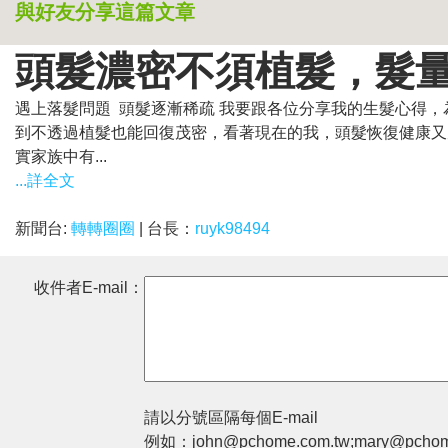
與好友分享這篇文章
頭髮濃密不須植髮，髮
遇上落髮問題 頭髮逐漸稀疏 我要跟各位分享我的生髮心得
到不透過植髮也能回復茂密，看著現在的我，頭髮恢復健康又茂
實家族中有...
...詳全文
新聞台:
轉轉圈圈
| 台長：
ruyk98494
收件者E-mail：
請以分號區隔每個E-mail
例如：john@pchome.com.tw;mary@pchom