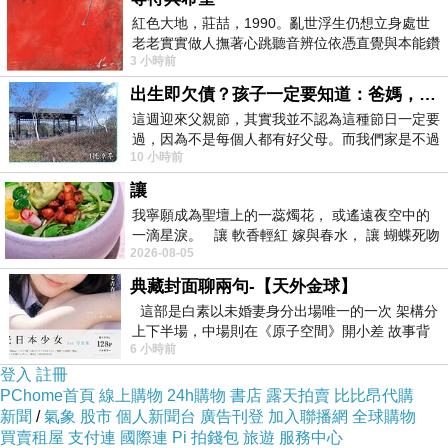
紅色大地，莊喆，1990。亂世浮生仍想立身處世
老老實實做人撫著心跳聽音辨位依憑直覺與本能鑽
3 小時前
向裂隙的亮處探索另一個心聲另一個共鳴的
出生即欠債？孩子一定要知道：爸媽，其實我不欠你們
這週迎來父親節，其實我並不認為這種節日一定要
過，因為不是每個人都有好父母。而我們家是不過
10 小時前
節的，平時也沒什麼儀式感，生活趨近冷
讓
我寧願成為聖壇上的一蕊燭花， 或遙遠夜空中的
一滴星淚。 讓 軟香輕紅 嫁與春水， 讓 蝴蝶死吻
2026-08-05
夏日最後一瓣玫瑰， 讓
典藏封面聊兩句-【天外金球】
這部是白素以未婚妻身分出場唯一的一次 架構分
上下半場，中場則在《原子空間》開小差 故事背
6 小時前
景影射西藏境外流亡 地下組織
登入
註冊
PChome首頁
線上購物
24h購物
書店
露天拍賣
比比昂代購
新聞
/
氣象
股市
個人新聞台
廣告刊登
加入聯播網
全球購物
買賣租屋
支付連
國際連
Pi 拍錢包
旅遊
服務中心