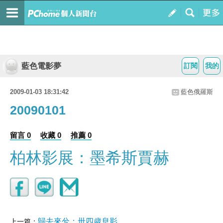
藍色電影夢
訂閱
我的
2009-01-03 18:31:42
藍色俄羅斯
20090101
留言 0
收藏 0
推薦 0
柏林影展：墨希斯賈赫
歸去來兮：卅四歲息影
上一篇：