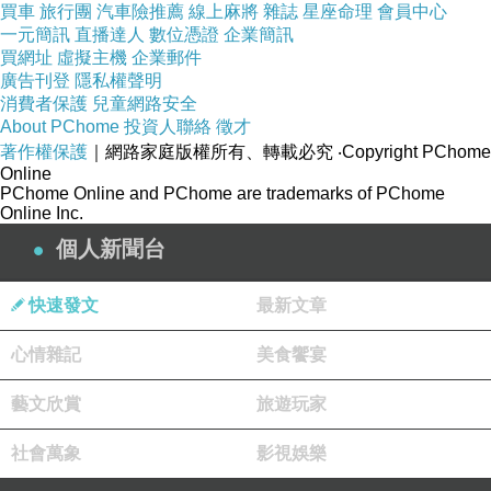
買車
旅行團
汽車險推薦
線上麻將
雜誌
星座命理
會員中心
一元簡訊
直播達人
數位憑證
企業簡訊
買網址
虛擬主機
企業郵件
廣告刊登
隱私權聲明
消費者保護
兒童網路安全
About PChome
投資人聯絡
徵才
著作權保護
｜網路家庭版權所有、轉載必究
‧Copyright PChome
Online
PChome Online and PChome are trademarks of PChome
Online Inc.
個人新聞台
快速發文
最新文章
心情雜記
美食饗宴
藝文欣賞
旅遊玩家
社會萬象
影視娛樂